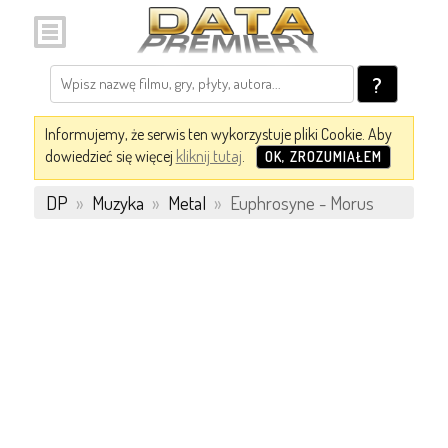
?
Informujemy, że serwis ten wykorzystuje pliki Cookie. Aby
dowiedzieć się więcej
kliknij tutaj
.
OK, ZROZUMIAŁEM
DP
»
Muzyka
»
Metal
»
Euphrosyne - Morus