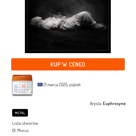
KUP W CENEO
21 marca 2025, piątek
Arysta:
Euphrosyne
METAL
Lista utworów:
01. Morus