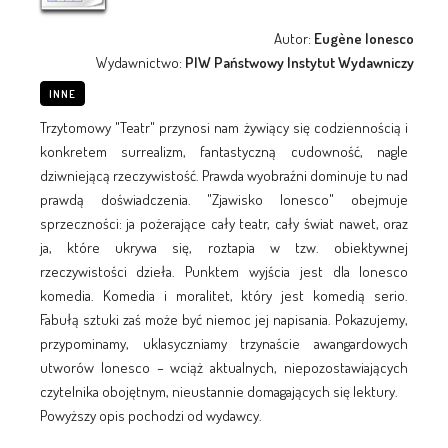
Autor:
Eugène Ionesco
Wydawnictwo:
PIW Państwowy Instytut Wydawniczy
INNE
Trzytomowy "Teatr" przynosi nam żywiący się codziennością i
konkretem surrealizm, fantastyczną cudowność, nagle
dziwniejącą rzeczywistość. Prawda wyobraźni dominuje tu nad
prawdą doświadczenia. "Zjawisko Ionesco" obejmuje
sprzeczności: ja pożerające cały teatr, cały świat nawet, oraz
ja, które ukrywa się, roztapia w tzw. obiektywnej
rzeczywistości dzieła. Punktem wyjścia jest dla Ionesco
komedia. Komedia i moralitet, który jest komedią serio.
Fabułą sztuki zaś może być niemoc jej napisania. Pokazujemy,
przypominamy, uklasyczniamy trzynaście awangardowych
utworów Ionesco – wciąż aktualnych, niepozostawiających
czytelnika obojętnym, nieustannie domagających się lektury.
Powyższy opis pochodzi od wydawcy.