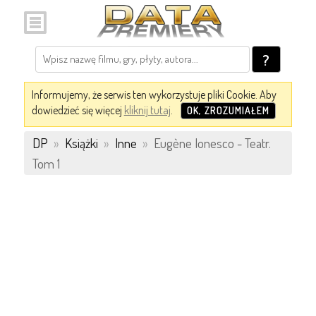
?
Informujemy, że serwis ten wykorzystuje pliki Cookie. Aby
dowiedzieć się więcej
kliknij tutaj
.
OK, ZROZUMIAŁEM
DP
»
Książki
»
Inne
»
Eugène Ionesco - Teatr.
Tom 1