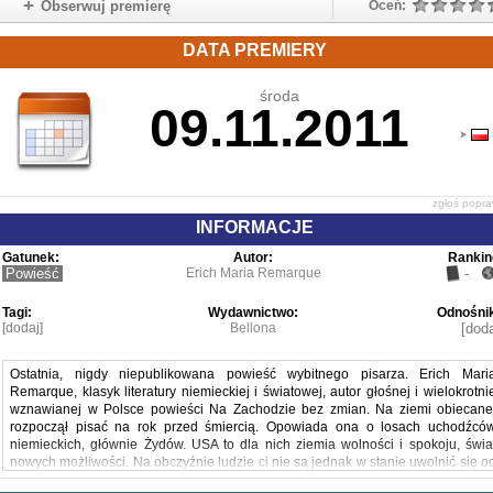
Obserwuj premierę
Oceń:
DATA PREMIERY
środa
09.11.2011
zgłoś popr
INFORMACJE
Gatunek:
Autor:
Rankin
Powieść
Erich Maria Remarque
-
Tagi:
Wydawnictwo:
Odnośnik
[dodaj]
Bellona
[doda
Ostatnia, nigdy niepublikowana powieść wybitnego pisarza. Erich Mari
Remarque, klasyk literatury niemieckiej i światowej, autor głośnej i wielokrotni
wznawianej w Polsce powieści Na Zachodzie bez zmian. Na ziemi obiecane
rozpoczął pisać na rok przed śmiercią. Opowiada ona o losach uchodźcó
niemieckich, głównie Żydów. USA to dla nich ziemia wolności i spokoju, świa
nowych możliwości. Na obczyźnie ludzie ci nie są jednak w stanie uwolnić się o
wspomnień koszmaru prześladowań i niekończących się ucieczek. Akcj