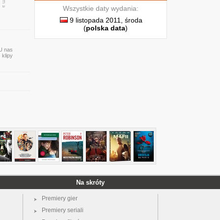
Wszystkie daty wydania:
9 listopada 2011, środa
(
polska data
)
 U nas
 klipy
Na skróty
Premiery gier
Premiery seriali