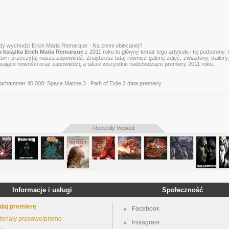
dy wychodzi Erich Maria Remarque - Na ziemi obiecanej?
 książka Erich Maria Remarque
z 2011 roku to główny temat tego artykułu i tej podstrony.
tun
i przeczytaj naszą zapowiedź. Znajdziesz tutaj również galerię zdjęć, zwiastuny, trailery,
esujące nowości oraz zapowiedzi, a także wszystkie nadchodzące premiery 2011 roku.
arhammer 40,000: Space Marine 3
|
Path of Exile 2 data premiery
Recently Viewed
Informacje i usługi
Społeczność
daj premierę
Facebook
teriały prasowe/promo
Instagram