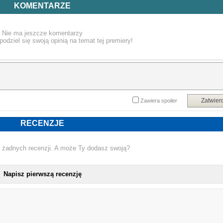
powieści nagle się urywa. Jak autor zamierzał ją zakończyć dowiadujemy się 
KOMENTARZE
ogólnych zarysach z pozostałych w spuściźnie pisarza notatek. Decydując się n
druk niedokończonej powieści niemiecki wydawca postanowił pokaza
czytelnikom również poszukiwania autora, dołączając do książki jego notatki.
Nie ma jeszcze komentarzy
podziel się swoją opinią na temat tej premiery!
Zatwier
Zawiera spoiler
RECENZJE
 żadnych recenzji. A może Ty dodasz swoją?
Napisz pierwszą recenzję
NOWA KSIĄŻKA ERICH M