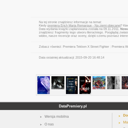
Na tej stronie znajdziesz informacje na temat:
Kiedy
premiera Erich Maria Remarque - Na ziemi obiecanej
? Kie
Data wydania książki zaplanowana została na 09.11.2011.
Nowa
znajdziesz fragmenty tego utworu literackiego. Pooglądaj
zwias
wideo, nasze recenzje oraz oceny, dzięki czemu poznasz inter
Zobacz również:
Premiera Tekken X Street Fighter
|
Premiera W
Data ostatniej aktualizacji:
2015-09-20 16:48:14
DataPremiery.pl
Do
Wersja mobilna
Ma
O nas