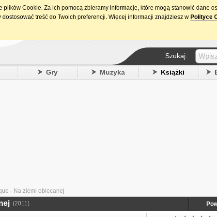
ie plików Cookie. Za ich pomocą zbieramy informacje, które mogą stanowić dane o
15. urodziny DataPremiery.pl
 dostosować treść do Twoich preferencji. Więcej informacji znajdziesz w
Polityce 
Szukaj:
y
Gry
Muzyka
Książki
ue - Na ziemi obiecanej
nej
(2011)
Pow