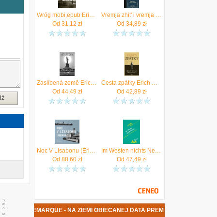
w
a
Wróg mobi,epub Erich Maria Remarque - ebook
Vremja zhit' i vremja umirat' Erich Maria Remarque
ć
Od
31,12
zł
Od
34,89
zł
Zaslíbená země Erich Maria Remarque
Cesta zpátky Erich Maria Remarque
Od
44,49
zł
Od
42,89
zł
dź
Noc V Lisabonu (Erich Maria Remarque) (CD) (Mp3)
Im Westen nichts Neues von Erich Maria Remarque (Lektürehilfe)
Od
88,60
zł
Od
47,49
zł
ARIA REMARQUE - NA ZIEMI OBIECANEJ DATA PREMIERY