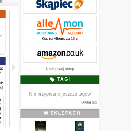
Kup na Allegro za
13 zł
awkę
g:
Dodaj swój sklep
-
TAGI
i:
j]
Nie przypisano jeszcze tagów
a
Dodaj tag
e
j
W SKLEPACH
w
t
d
a