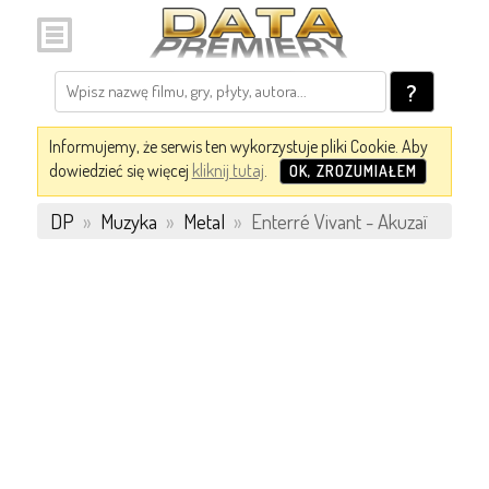
?
Informujemy, że serwis ten wykorzystuje pliki Cookie. Aby
dowiedzieć się więcej
kliknij tutaj
.
OK, ZROZUMIAŁEM
DP
»
Muzyka
»
Metal
»
Enterré Vivant - Akuzaï