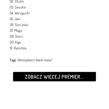
02. Chûtô
03. Sesshô
04. Waruguchi
05. Jain
06. Don'yoku
07. Môgo
08. Shin'i
09. Kigo
10. Ryôshita
Tagi
:
Atmospheric black metal
ZOBACZ WIĘCEJ PREMIER...