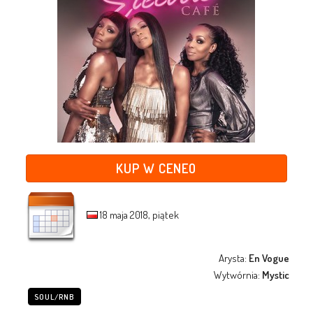
KUP W CENEO
18 maja 2018, piątek
Arysta:
En Vogue
Wytwórnia:
Mystic
SOUL/RNB