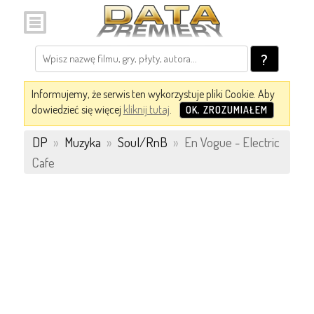
?
Informujemy, że serwis ten wykorzystuje pliki Cookie. Aby
dowiedzieć się więcej
kliknij tutaj
.
OK, ZROZUMIAŁEM
DP
»
Muzyka
»
Soul/RnB
»
En Vogue - Electric
Cafe