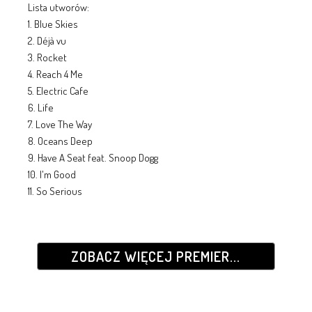
Lista utworów:
1. Blue Skies
2. Déjà vu
3. Rocket
4. Reach 4 Me
5. Electric Cafe
6. Life
7. Love The Way
8. Oceans Deep
9. Have A Seat feat. Snoop Dogg
10. I'm Good
11. So Serious
ZOBACZ WIĘCEJ PREMIER...