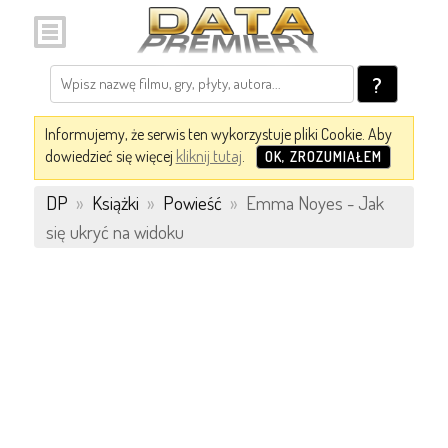
?
Informujemy, że serwis ten wykorzystuje pliki Cookie. Aby
dowiedzieć się więcej
kliknij tutaj
.
OK, ZROZUMIAŁEM
DP
»
Książki
»
Powieść
»
Emma Noyes - Jak
się ukryć na widoku