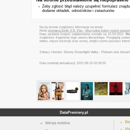
Żeby zgłosić błąd należy uzupełnić formularz znajd
dodanie okładek, odnośników i zwiastunów.
Na tej stronie znajdziesz informacje na temat:
Kiedy
premiera Emily X.R. Pan - Wszystkie kolory moich wspom
Data wydania książki zaplanowana została na 15.09.2021.
No
znajdziesz fragmenty tego utworu literackiego. Pooglądaj
zwias
wideo, nasze recenzje oraz oceny, dzięki czemu poznasz inter
Zobacz również:
Disney Dreamlight Valley
|
Flotsam and Jetsam 
Data ostatniej aktualizacji:
2021-08-25 02:00:55
DataPremiery.pl
Do
Wersja mobilna
Ma