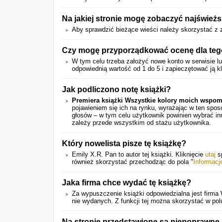
Na jakiej stronie mogę zobaczyć najśwież
Aby sprawdzić bieżące wieści należy skorzystać z z
Czy mogę przyporządkować ocenę dla teg
W tym celu trzeba założyć nowe konto w serwisie lub
odpowiednią wartość od 1 do 5 i zapieczętować ją kl
Jak podliczono notę książki?
Premiera książki Wszystkie kolory moich wspo
pojawieniem się ich na rynku, wyrażając w ten spo
głosów – w tym celu użytkownik powinien wybrać in
zależy przede wszystkim od stażu użytkownika.
Który nowelista pisze tę książkę?
Emily X.R. Pan to autor tej książki. Kliknięcie
utaj
sp
również skorzystać przechodząc do pola "
Informacj
Jaka firma chce wydać tę książkę?
Za wypuszczenie książki odpowiedzialna jest firma
nie wydanych. Z funkcji tej można skorzystać w pol
Na stronie przedstawione są niepoprawne