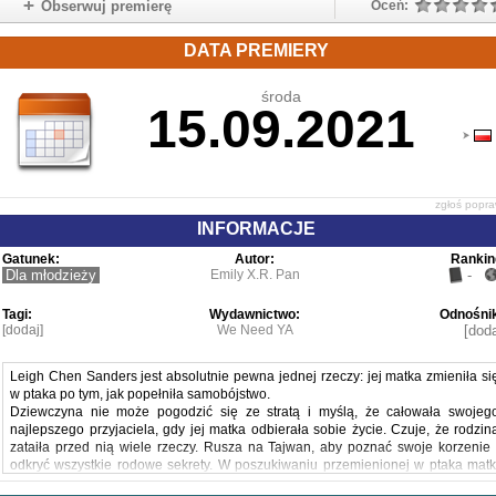
Obserwuj premierę
Oceń:
DATA PREMIERY
środa
15.09.2021
zgłoś popr
INFORMACJE
Gatunek:
Autor:
Rankin
Dla młodzieży
Emily X.R. Pan
-
Tagi:
Wydawnictwo:
Odnośnik
[dodaj]
We Need YA
[doda
Leigh Chen Sanders jest absolutnie pewna jednej rzeczy: jej matka zmieniła si
w ptaka po tym, jak popełniła samobójstwo.
Dziewczyna nie może pogodzić się ze stratą i myślą, że całowała swojeg
najlepszego przyjaciela, gdy jej matka odbierała sobie życie. Czuje, że rodzin
zataiła przed nią wiele rzeczy. Rusza na Tajwan, aby poznać swoje korzenie 
odkryć wszystkie rodowe sekrety. W poszukiwaniu przemienionej w ptaka matk
Leigh zacznie ścigać duchy, odkryje tajemnice dziadków i nawiąże nowe relacje.