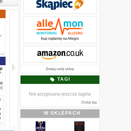
Kup najtaniej na Allegro
awkę
g:
Dodaj swój sklep
-
TAGI
i:
j]
Nie przypisano jeszcze tagów
ę
Dodaj tag
o
W SKLEPACH
a
i
i