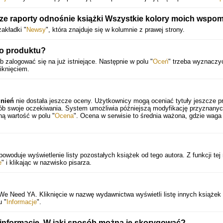
sze raporty odnośnie książki Wszystkie kolory moich wspo
akładki "
Newsy
", która znajduje się w kolumnie z prawej strony.
o produktu?
 zalogować się na już istniejące. Następnie w polu "
Oceń
" trzeba wyznaczy
iknięciem.
mnień
nie dostała jeszcze oceny. Użytkownicy mogą oceniać tytuły jeszcze p
sób swoje oczekiwania. System umożliwia późniejszą modyfikację przyznany
ną wartość w polu "
Ocena
". Ocena w serwisie to średnia ważona, gdzie waga
owoduje wyświetlenie listy pozostałych książek od tego autora. Z funkcji te
e
" i klikając w nazwisko pisarza.
 We Need YA. Kliknięcie w nazwę wydawnictwa wyświetli listę innych książek
u "
Informacje
".
 informacje. W jaki sposób można je skorygować?