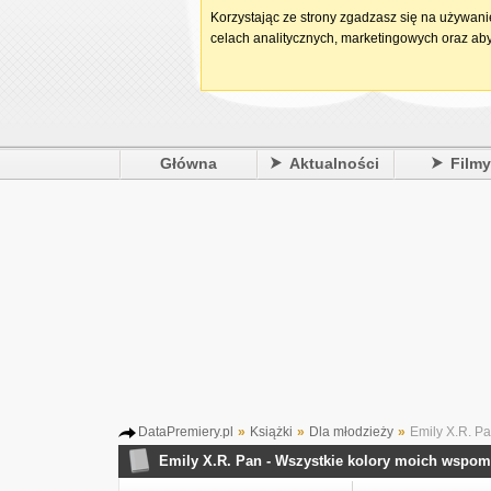
Korzystając ze strony zgadzasz się na używan
celach analitycznych, marketingowych oraz aby
Główna
Aktualności
Film
DataPremiery.pl
»
Książki
»
Dla młodzieży
»
Emily X.R. Pa
Emily X.R. Pan - Wszystkie kolory moich wspo