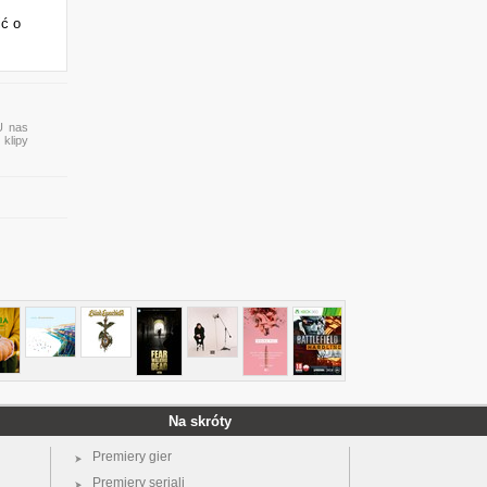
ić o
 U nas
 klipy
Na skróty
Premiery gier
Premiery seriali