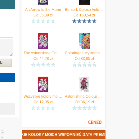
,
o
An Arrow to the Moon
Berserk Deluxe Volume 1
,
Od
35,39
zł
Od
153,54
zł
n
i
The Astonishing Color of After (Pan Emily X. R.)
Coloriages Mystères - Winx Club
Od
44,28
zł
Od
83,85
zł
dź
Wszystkie kolory moich wspomnień We need YA
Astonishing Colour of After
Od
12,95
zł
Od
36,19
zł
 WSZYSTKIE KOLORY MOICH WSPOMNIEŃ DATA PREMIERY