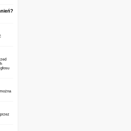
mnień?
ć
rzed
ch
 głosu
j można
 przez