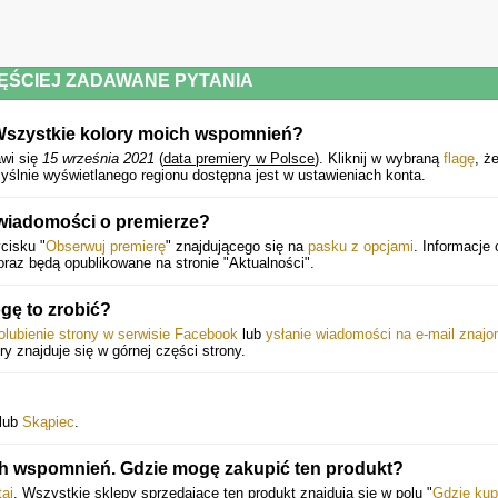
ĘŚCIEJ ZADAWANE PYTANIA
 Wszystkie kolory moich wspomnień?
wi się
15 września 2021
(
data premiery w Polsce
).
Kliknij w wybraną
flagę
, ż
yślnie wyświetlanego regionu dostępna jest w ustawieniach konta.
 wiadomości o premierze?
cisku "
Obserwuj premierę
" znajdującego się na
pasku z opcjami
. Informacje 
raz będą opublikowane na stronie "Aktualności".
gę to zrobić?
olubienie strony w serwisie Facebook
lub
ysłanie wiadomości na e-mail znaj
óry znajduje się w górnej części strony.
lub
Skąpiec
.
ch wspomnień. Gdzie mogę zakupić ten produkt?
taj
. Wszystkie sklepy sprzedające ten produkt znajdują się w polu "
Gdzie kup