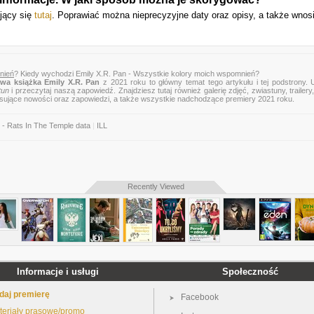
ujący się
tutaj
. Poprawiać można nieprecyzyjne daty oraz opisy, a także wnos
nień
? Kiedy wychodzi Emily X.R. Pan - Wszystkie kolory moich wspomnień?
wa książka Emily X.R. Pan
z 2021 roku to główny temat tego artykułu i tej podstrony.
tun
i przeczytaj naszą zapowiedź. Znajdziesz tutaj również galerię zdjęć, zwiastuny, trailery,
esujące nowości oraz zapowiedzi, a także wszystkie nadchodzące premiery 2021 roku.
- Rats In The Temple data
|
ILL
Recently Viewed
Informacje i usługi
Społeczność
daj premierę
Facebook
teriały prasowe/promo