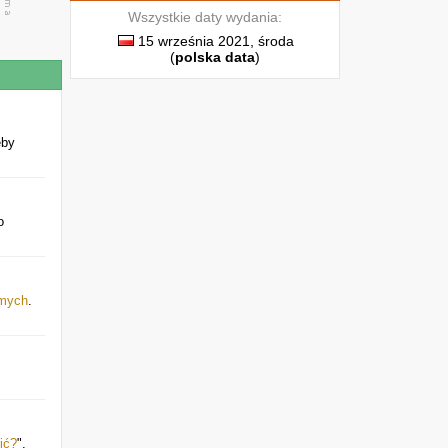
Wszystkie daty wydania:
15 września 2021, środa
(
polska data
)
eby
o
omych
.
ić?
".