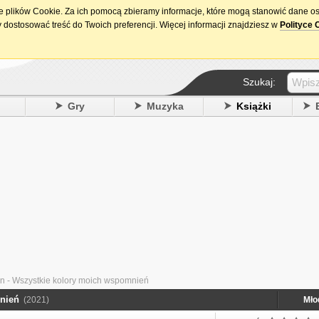
ie plików Cookie. Za ich pomocą zbieramy informacje, które mogą stanowić dane o
15. urodziny DataPremiery.pl
 dostosować treść do Twoich preferencji. Więcej informacji znajdziesz w
Polityce 
Szukaj:
y
Gry
Muzyka
Książki
n - Wszystkie kolory moich wspomnień
mnień
(2021)
Mło