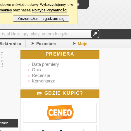
Logowanie
sobowe w świetle ustawy. Wykorzystujemy je w
Cookies
oraz naszej
Polityce Prywatności
.
Zrozumiałem i zgadzam się
Elektronika
Pozostałe
Moje
PREMIERA
Data premiery
Opis
Recenzje
Komentarze
GDZIE KUPIĆ?
dzież