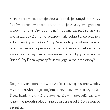
Elena sercem rozpoznaje Zeusa, jednak jej umysł nie łączy
śladów pozostawionych przez intuicję z ukrytymi głęboko
wspomnieniami. Czy jeden dzień i pewna szczególna jaskinia
wystarczą, aby Ziemianka przypomniała sobie to, co przeżyła
kilka miesięcy wcześniej? Czy Zeus dotrzyma słowa danego
ojcu i w zamian za pozwolenie na zstąpienie z niebios odda
swoje serce wybrance wskazanej przez byłych władców
Oriona? Czy Elena wybaczy Zeusowi jego miłosierne czyny?
Spójrz oczami bohaterów powieści i poznaj historię władcy
mylnie okrzykniętego bogiem przez ludzi w starożytności.
Śledź każdy krok, który stawia na Ziemi, i sprawdź, czy tym
razem nie popełni błędu i nie odwróci się od źródła swojego
szczęścia.