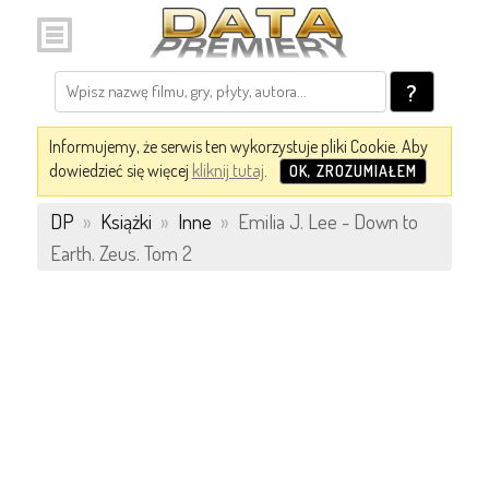
?
Informujemy, że serwis ten wykorzystuje pliki Cookie. Aby
dowiedzieć się więcej
kliknij tutaj
.
OK, ZROZUMIAŁEM
DP
»
Książki
»
Inne
»
Emilia J. Lee - Down to
Earth. Zeus. Tom 2