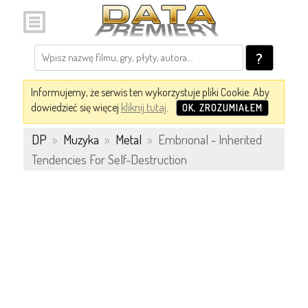
?
Informujemy, że serwis ten wykorzystuje pliki Cookie. Aby
dowiedzieć się więcej
kliknij tutaj
.
OK, ZROZUMIAŁEM
DP
»
Muzyka
»
Metal
»
Embrional - Inherited
Tendencies For Self-Destruction