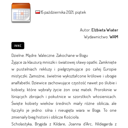
15 października 2021, piątek
Autor:
Elżbieta Wiater
Wydawnictwo:
WAM
INNE
Dzielne. Mądre. Waleczne. Zakochane w Bogu
Żyjące za klauzurą mniszki i światowej sławy opatki. Zamknięte
w pustelniach rekluzy i pielgrzymujące po całej Europie
mistyczki. Zamożne, świetnie wykształcone królowe i ubogie
analfabetki. Dziewice zachowujące czystość nawet po ślubie i
kobiety, które wybrały życie żon oraz matek. Prorokinie w
lśniących zbrojach i pokutnice w szorstkich włosienicach.
Święte kobiety wieków średnich miały różne oblicza, ale
łączyło je jedno: silna i nieugięta wiara w Boga. To one
zmieniały bieg historii i oblicze Kościoła.
Scholastyka, Brygida z Kildare, Joanna d'Arc, Hildegarda z