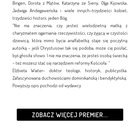
Bingen, Dorota z Mątów, Katarzyna ze Sieny, Olga Kijowska,
Jadwiga Andegaweńska i wiele innych–trzydzieści kobiet,
trzydzieści historii, jeden Bóg.
"Nie ma znaczenia, czy jesteś wielodzietną matką z
charyzmatem ogarniania rzeczywistości, czy żyjącą w czystości
dziewicą, która mimo bycia analfabetką staje się poczytną
autorką – jeśli Chrystusowi tak się podoba, może cię posłać,
byś głosiła słowo. I nie ma znaczenia, że jesteś osobą świecką
– też możesz stać się narzędziem reformy Kościoła. "
Elżbieta Wiater– doktor teologii, historyk, publicystka.
Zafascynowana duchowościami dominikańską i bendyktyńską.
Powyższy opis pochodzi od wydawcy.
ZOBACZ WIĘCEJ PREMIER...