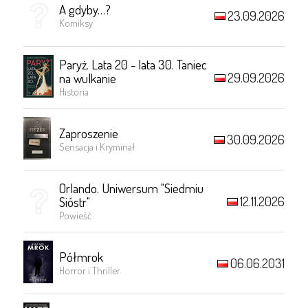
A gdyby…?
23.09.2026
Komiksy
Paryż. Lata 20 - lata 30. Taniec
29.09.2026
na wulkanie
Historia
Zaproszenie
30.09.2026
Sensacja i Kryminał
Orlando. Uniwersum "Siedmiu
12.11.2026
Sióstr"
Powieść
Półmrok
06.06.2031
Horror i Thriller