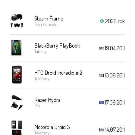
Steam Frame
2026 rok
Gry i Konsole
BlackBerry PlayBook
19.04.2011
Tablety
HTC Droid Incredible 2
10.06.2011
Telefony
Razer Hydra
17.06.2011
Gry
Motorola Droid 3
14.07.2011
Telefony