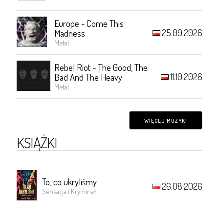
Europe - Come This
25.09.2026
Madness
Metal
Rebel Riot - The Good, The
11.10.2026
Bad And The Heavy
Metal
WIĘCEJ MUZYKI
KSIĄŻKI
To, co ukryliśmy
26.08.2026
Sensacja i Kryminał