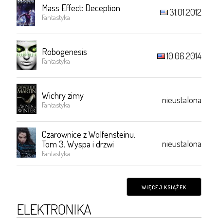
Mass Effect: Deception
31.01.2012
Fantastyka
Robogenesis
10.06.2014
Fantastyka
Wichry zimy
nieustalona
Fantastyka
Czarownice z Wolfensteinu.
nieustalona
Tom 3. Wyspa i drzwi
Fantastyka
WIĘCEJ KSIĄŻEK
ELEKTRONIKA