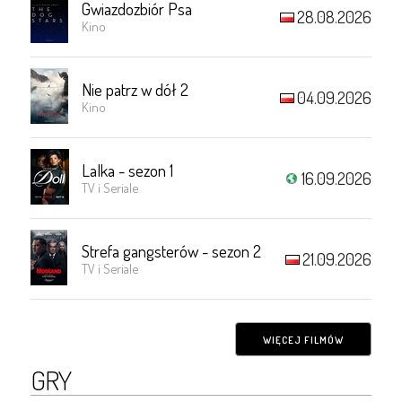
Gwiazdozbiór Psa
28.08.2026
Kino
Nie patrz w dół 2
04.09.2026
Kino
Lalka - sezon 1
16.09.2026
TV i Seriale
Strefa gangsterów - sezon 2
21.09.2026
TV i Seriale
WIĘCEJ FILMÓW
GRY