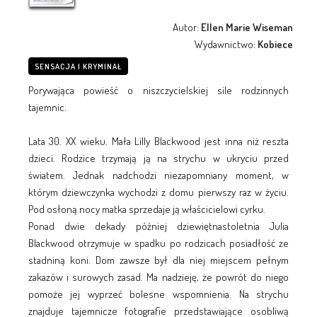
Autor:
Ellen Marie Wiseman
Wydawnictwo:
Kobiece
SENSACJA I KRYMINAŁ
Porywająca powieść o niszczycielskiej sile rodzinnych
tajemnic.
Lata 30. XX wieku. Mała Lilly Blackwood jest inna niż reszta
dzieci. Rodzice trzymają ją na strychu w ukryciu przed
światem. Jednak nadchodzi niezapomniany moment, w
którym dziewczynka wychodzi z domu pierwszy raz w życiu.
Pod osłoną nocy matka sprzedaje ją właścicielowi cyrku.
Ponad dwie dekady później dziewiętnastoletnia Julia
Blackwood otrzymuje w spadku po rodzicach posiadłość ze
stadniną koni. Dom zawsze był dla niej miejscem pełnym
zakazów i surowych zasad. Ma nadzieję, że powrót do niego
pomoże jej wyprzeć bolesne wspomnienia. Na strychu
znajduje tajemnicze fotografie przedstawiające osobliwą