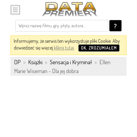
?
Informujemy, że serwis ten wykorzystuje pliki Cookie. Aby
dowiedzieć się więcej
kliknij tutaj
.
OK, ZROZUMIAŁEM
DP
»
Książki
»
Sensacja i Kryminał
»
Ellen
Marie Wiseman - Dla jej dobra