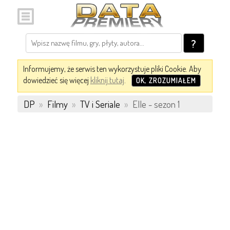
?
Informujemy, że serwis ten wykorzystuje pliki Cookie. Aby
dowiedzieć się więcej
kliknij tutaj
.
OK, ZROZUMIAŁEM
DP
»
Filmy
»
TV i Seriale
»
Elle - sezon 1