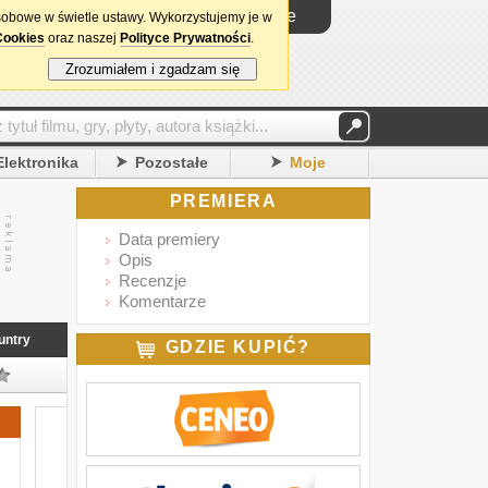
Logowanie
sobowe w świetle ustawy. Wykorzystujemy je w
Cookies
oraz naszej
Polityce Prywatności
.
Zrozumiałem i zgadzam się
Elektronika
Pozostałe
Moje
PREMIERA
Data premiery
Opis
Recenzje
Komentarze
untry
GDZIE KUPIĆ?