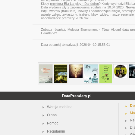
Na tej stronie znajdziesz informacje na temat:
Kiedy
premiera Ella Langley - Dandelion
? Kiedy wychodzi Ella La
Data wydania płyty zaplanowana została na 10.04.2026.
Nowa 
listę utworów (tracklista), newsy i nadchodzące single, promują
galerię zdjęć, zwiastuny, trailery, klipy wideo, nasze recen
nadchodzące premiery 2026 roku.
Zobacz również:
Molesta Ewenement - [New Album] data pre
Heartland?
Data ostatniej aktualizacji:
2026-04-10 15:53:01
DataPremiery.pl
Do
Wersja mobilna
Ma
O nas
Re
Pomoc
Dl
Regulamin
Wi