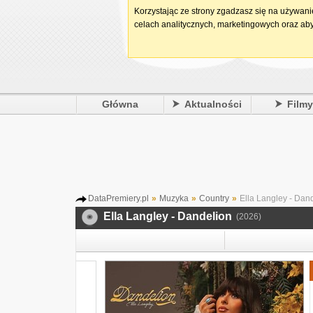
Korzystając ze strony zgadzasz się na używan
celach analitycznych, marketingowych oraz aby
Główna
Aktualności
Film
DataPremiery.pl
»
Muzyka
»
Country
»
Ella Langley - Dan
Ella Langley - Dandelion
(2026)