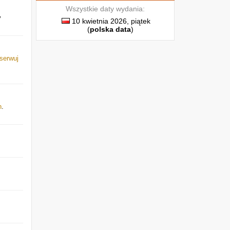
Wszystkie daty wydania:
y
10 kwietnia 2026, piątek
(
polska data
)
serwuj
h
.