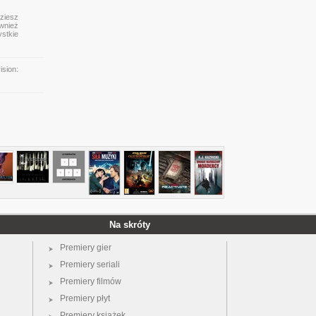
dziesz
ównież
ystkie
sion:
Na skróty
Premiery gier
Premiery seriali
Premiery filmów
Premiery płyt
Premiery książek