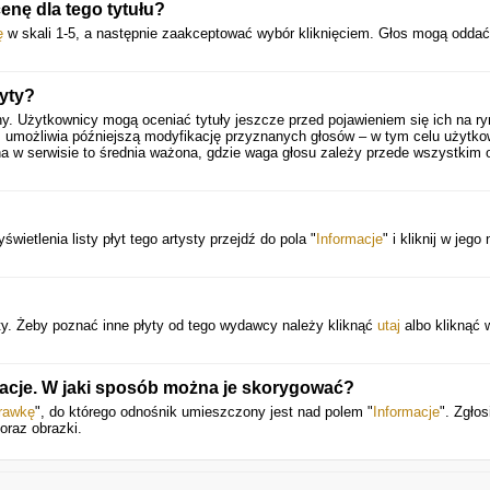
nę dla tego tytułu?
ę
w skali 1-5, a następnie zaakceptować wybór kliknięciem. Głos mogą oddać
yty?
y. Użytkownicy mogą oceniać tytuły jeszcze przed pojawieniem się ich na ry
 umożliwia późniejszą modyfikację przyznanych głosów – w tym celu użytko
a w serwisie to średnia ważona, gdzie waga głosu zależy przede wszystkim 
wietlenia listy płyt tego artysty przejdź do pola "
Informacje
" i kliknij w jeg
y. Żeby poznać inne płyty od tego wydawcy należy kliknąć
utaj
albo kliknąć 
macje. W jaki sposób można je skorygować?
rawkę
", do którego odnośnik umieszczony jest nad polem "
Informacje
". Zgłos
oraz obrazki.