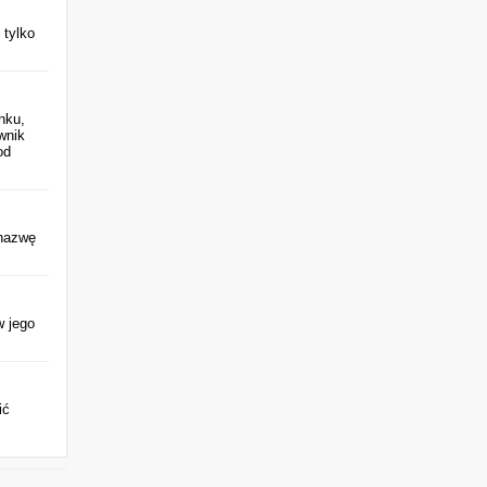
 tylko
nku,
wnik
od
o nazwę
w jego
ić