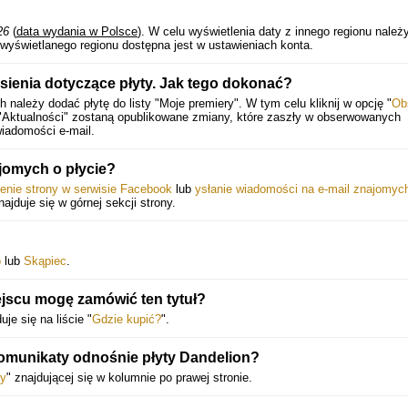
26
(
data wydania w Polsce
).
W celu wyświetlenia daty z innego regionu należ
wyświetlanego regionu dostępna jest w ustawieniach konta.
ienia dotyczące płyty. Jak tego dokonać?
należy dodać płytę do listy "Moje premiery". W tym celu kliknij w opcję "
Ob
 "Aktualności" zostaną opublikowane zmiany, które zaszły w obserwowanych
iadomości e-mail.
jomych o płycie?
ienie strony w serwisie Facebook
lub
ysłanie wiadomości na e-mail znajomyc
najduje się w górnej sekcji strony.
o
lub
Skąpiec
.
jscu mogę zamówić ten tytuł?
je się na liście "
Gdzie kupić?
".
komunikaty odnośnie płyty Dandelion?
y
" znajdującej się w kolumnie po prawej stronie.