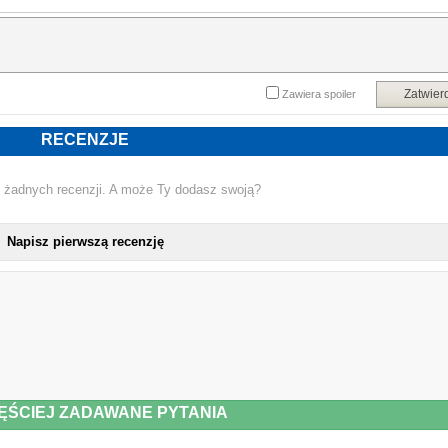
„Myślałam o tym wydawnictwie każdego dnia przez ostatnie półtora roku i jeste
niesamowicie podekscytowana, że w końcu mogę powiedzieć: Witajcie w świeci
Dandelion”.
Zatwier
Zawiera spoiler
RECENZJE
 żadnych recenzji. A może Ty dodasz swoją?
Napisz pierwszą recenzję
ĘŚCIEJ ZADAWANE PYTANIA
NOW