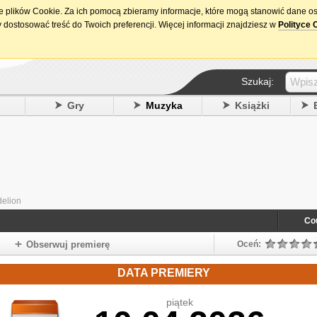
ie plików Cookie. Za ich pomocą zbieramy informacje, które mogą stanowić dane o
15. urodziny DataPremiery.pl
 dostosować treść do Twoich preferencji. Więcej informacji znajdziesz w
Polityce 
Szukaj:
y
Gry
Muzyka
Książki
delion
Co
Obserwuj premierę
Oceń:
DATA PREMIERY
piątek