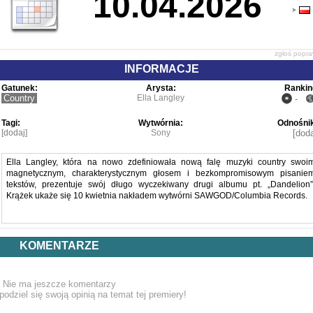
10.04.2026
zgłoś popr
INFORMACJE
Gatunek:
Arysta:
Rankin
Country
Ella Langley
-
Tagi:
Wytwórnia:
Odnośnik
[dodaj]
Sony
[doda
Ella Langley, która na nowo zdefiniowała nową falę muzyki country swoi
magnetycznym, charakterystycznym głosem i bezkompromisowym pisanie
tekstów, prezentuje swój długo wyczekiwany drugi albumu pt. „Dandelion”
Krążek ukaże się 10 kwietnia nakładem wytwórni SAWGOD/Columbia Records.
Wyprodukowany wspólnie przez Ellę, Mirandę Lambert oraz Bena Westa, ten 18
utworowy album – zawierający hit „Choosin’ Texas” (miejsce 5. na liście Billboar
KOMENTARZE
Hot 100) – jest opowieścią o dorastaniu i niesie ze sobą głęboką symbolik
nadziei, uzdrowienia oraz odporności.
Nie ma jeszcze komentarzy
podziel się swoją opinią na temat tej premiery!
Sama Ella mówi o płycie tak: