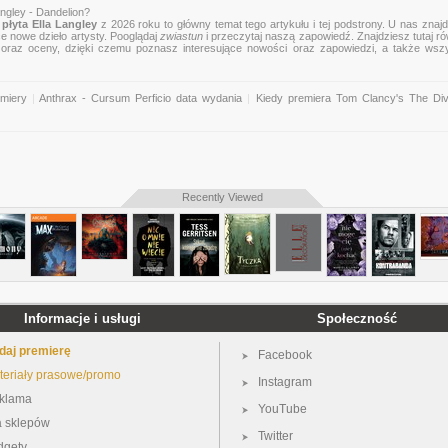
ngley - Dandelion?
płyta Ella Langley
z 2026 roku to główny temat tego artykułu i tej podstrony. U nas znaj
ce nowe dzieło artysty. Pooglądaj
zwiastun
i przeczytaj naszą zapowiedź. Znajdziesz tutaj r
zje oraz oceny, dzięki czemu poznasz interesujące nowości oraz zapowiedzi, a także wsz
miery
|
Anthrax - Cursum Perficio data wydania
|
Kiedy premiera Tom Clancy's The Divi
Recently Viewed
Informacje i usługi
Społeczność
daj premierę
Facebook
teriały prasowe/promo
Instagram
klama
YouTube
a sklepów
Twitter
dgety