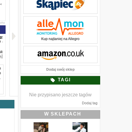
awkę
g:
Kup najtaniej na Allegro
-
i:
j]
m
Dodaj swój sklep
m
.
TAGI
Nie przypisano jeszcze tagów
-
d
Dodaj tag
ę
W SKLEPACH