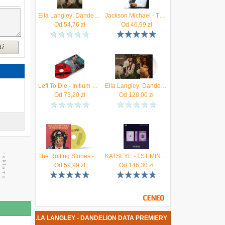
m
Ella Langley: Dandelion (CD)
Jackson Michael - Thriller (Reedycja)
e
Od
54,76
zł
Od
46,99
zł
dź
Left To Die - Initium Mortis (CD)
Ella Langley: Dandelion (Winyl)
Od
73,20
zł
Od
128,00
zł
The Rolling Stones - Foreign Tongues (CD)
KATSEYE - 1ST MINI ALBUM (SIS (Soft Is Strong))
Od
59,99
zł
Od
146,30
zł
A PŁYTA ELLA LANGLEY - DANDELION DATA PREMIERY