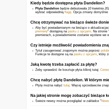
Kiedy będzie dostępna płyta Dandelion?
Płyta Dandelion
będzie debiutowała
10 kwietnia 20
wybrać odpowiednią
flagę
. Opcja zmiany domyślnie 
Chcę otrzymywać na bieżąco świeże donies
Aby być powiadamianym na bieżąco o aktualizacjach 
premierę
" dostępną na
pasku z opcjami
. Na stronie
premierach, a powiadomienie zostanie wysłane we w
Czy istnieje możliwość powiadomienia zna
Tytuł zasugerować znajomym można poprzez
polub
Funkcje te dostępne są na
pasku z opcjami
, który z
Jaką kwotę trzeba zapłacić za płytę?
Żeby sprawdzić ile kosztuje płyta kliknij tutaj:
Cene
Chcę nabyć płytę Dandelion. W którym mie
Płytę można nabyć
tutaj
. Więcej sprzedawców znajdu
Na jakiej stronie mogę zobaczyć bieżące 
Świeże newsy można przeglądać w zakładce "
News