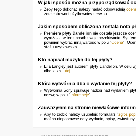
W jaki sposób można przyporządkować oce
Żeby tego dokonać należy nadać odpowiednią
ocen
zarejestrowani użytkownicy serwisu.
Jakim sposobem obliczona została nota pł
Premiera płyty Dandelion
nie dostała jeszcze ocen
wyrażając w ten sposób swoje oczekiwania. System
powinien wybrać inną wartość w polu "
Ocena
". Ocen
stażu użytkownika.
Kto napisał muzykę do tej płyty?
Ella Langley jest autorem płyty Dandelion. W celu wyś
albo kliknij
utaj
.
Która wytwórnia dba o wydanie tej płyty?
Wytwórnia Sony sprawuje nadzór nad wydaniem płyt
nazwę w polu "
Informacje
".
Zauważyłem na stronie niewłaściwe infor
Aby to zrobić należy uzupełnić formularz "
zgłoś pop
można niepoprawne daty wydania, opisy, zwiastuny 