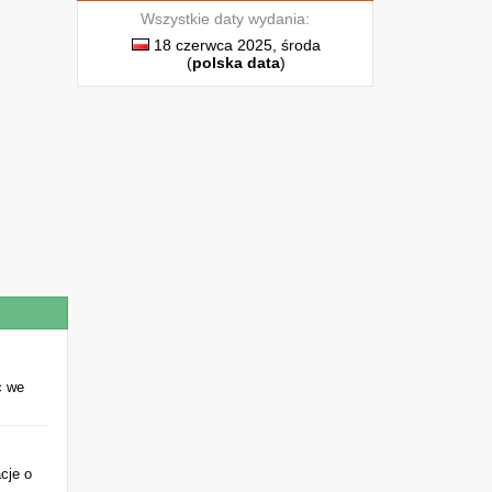
Wszystkie daty wydania:
18 czerwca 2025, środa
(
polska data
)
c we
acje o