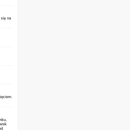
 się na
nięciem.
nku,
wnik
od