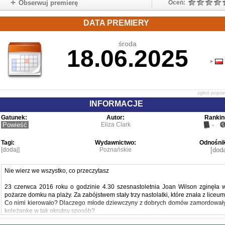
Obserwuj premierę
Oceń:
DATA PREMIERY
środa
18.06.2025
zgłoś popr
INFORMACJE
Gatunek:
Autor:
Rankin
Powieść
Eliza Clark
-
Tagi:
Wydawnictwo:
Odnośnik
[dodaj]
Poznańskie
[doda
Nie wierz we wszystko, co przeczytasz
23 czerwca 2016 roku o godzinie 4.30 szesnastoletnia Joan Wilson zginęła 
pożarze domku na plaży. Za zabójstwem stały trzy nastolatki, które znała z liceum
Co nimi kierowało? Dlaczego młode dziewczyny z dobrych domów zamordował
koleżankę w tak okrutny sposób?