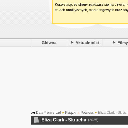
Korzystając ze strony zgadzasz się na używan
celach analitycznych, marketingowych oraz aby
Główna
Aktualności
Film
DataPremiery.pl
»
Książki
»
Powieść
»
Eliza Clark - Skruc
Eliza Clark - Skrucha
(2025)