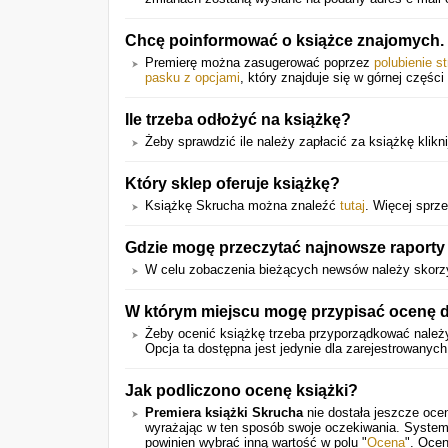
Chcę poinformować o książce znajomych. 
Premierę można zasugerować poprzez
polubienie s
pasku z opcjami
, który znajduje się w górnej części 
Ile trzeba odłożyć na książkę?
Żeby sprawdzić ile należy zapłacić za książkę kliknij
Który sklep oferuje książkę?
Książkę Skrucha można znaleźć
tutaj
. Więcej sprze
Gdzie mogę przeczytać najnowsze raporty
W celu zobaczenia bieżących newsów należy skorz
W którym miejscu mogę przypisać ocenę dl
Żeby ocenić książkę trzeba przyporządkować nale
Opcja ta dostępna jest jedynie dla zarejestrowanyc
Jak podliczono ocenę książki?
Premiera książki Skrucha
nie dostała jeszcze oce
wyrażając w ten sposób swoje oczekiwania. System
powinien wybrać inną wartość w polu "
Ocena
". Ocen