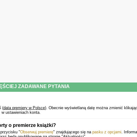
Megan Nolan, autorka książki Akty desperacji
"Szalenie wciągająca"
Sheena Patel, autorka książki Jestem fanką
"Jeszcze nigdy nie czytaliście czegoś takiego"
Julia Armfield, autorka książki Nasze podmorskie żony
Powyższy opis pochodzi od wydawcy.
ĘŚCIEJ ZADAWANE PYTANIA
5
(
data premiery w Polsce
).
Obecnie wyświetlaną datę można zmienić klikają
 w ustawieniach konta.
rty o premierze książki?
 przycisku "
Obserwuj premierę
" znajdującego się na
pasku z opcjami
. Inform
raz będą opublikowane na stronie "Aktualności".