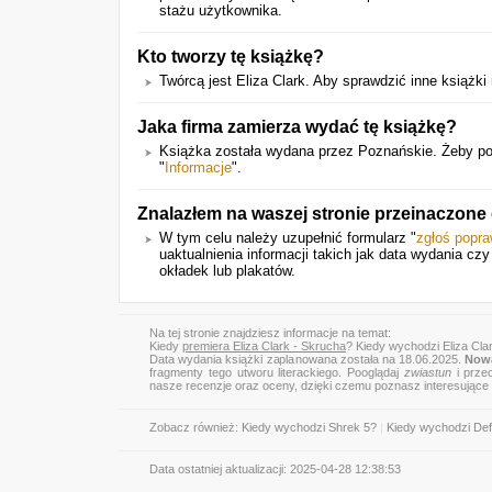
stażu użytkownika.
Kto tworzy tę książkę?
Twórcą jest Eliza Clark. Aby sprawdzić inne książki 
Jaka firma zamierza wydać tę książkę?
Książka została wydana przez Poznańskie. Żeby po
"
Informacje
".
Znalazłem na waszej stronie przeinaczone
W tym celu należy uzupełnić formularz "
zgłoś popr
uaktualnienia informacji takich jak data wydania cz
okładek lub plakatów.
Na tej stronie znajdziesz informacje na temat:
Kiedy
premiera Eliza Clark - Skrucha
? Kiedy wychodzi Eliza Cla
Data wydania książki zaplanowana została na 18.06.2025.
Nowa
fragmenty tego utworu literackiego. Pooglądaj
zwiastun
i przec
nasze recenzje oraz oceny, dzięki czemu poznasz interesujące
Zobacz również:
Kiedy wychodzi Shrek 5?
|
Kiedy wychodzi Def
Data ostatniej aktualizacji:
2025-04-28 12:38:53