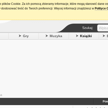
ie plików Cookie. Za ich pomocą zbieramy informacje, które mogą stanowić dane o
15. urodziny DataPremiery.pl
 dostosować treść do Twoich preferencji. Więcej informacji znajdziesz w
Polityce 
Szukaj:
y
Gry
Muzyka
Książki
ha
Pow