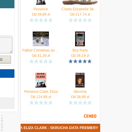
i
a
Penance
Clarks Elizabelle Sky Sandal, Pewter Metallic, 3 UK, Cyna metaliczna, 35.5 EU
Od
39,89
zł
Od
217,74
zł
i
ą
o
,
Father Christmas and the Donkey Clark, Elizabeth
Boy Parts
Od
41,29
zł
Od
36,19
zł
i
dź
h
o
Penance Clark, Eliza
Skrucha
Od
124,99
zł
Od
38,99
zł
e
WA KSIĄŻKA ELIZA CLARK - SKRUCHA DATA PREMIERY