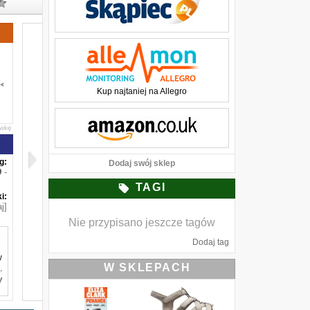
Kup najtaniej na Allegro
awkę
g:
Dodaj swój sklep
-
TAGI
i:
j]
Nie przypisano jeszcze tagów
Dodaj tag
w
W SKLEPACH
.
y