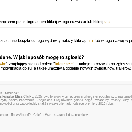
napisane przez tego autora kliknij w jego nazwisko lub kliknij
utaj
.
znać inne książki od tego wydawcy należy kliknąć
utaj
lub w jego nazwę w p
 dane. W jaki sposób mogę to zgłosić?
awkę
" znajdujący się nad polem "
Informacje
". Funkcja ta pozwala na zgłoszen
y modyfikacja opisu, a także umożliwia dodanie nowych zwiastunów, trailerów,
rk - Skrucha?
 książka Eliza Clark
z 2025 roku to główny temat tego artykułu i tej podstrony. U nas znaj
zytaj naszą zapowiedź. Znajdziesz tutaj również galerię zdjęć, zwiastuny, trailery, klipy 
 nowości oraz zapowiedzi, a także wszystkie nadchodzące premiery 2025 roku.
ender - [New Album]?
|
Chief of War - season 1 data premiery