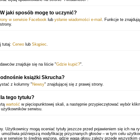
W jaki sposób mogę to uczynić?
trony w serwisie Facebook
lub
ysłanie wiadomości e-mail
. Funkcje te znajdują
strony.
 tutaj:
Ceneo
lub
Skąpiec
.
dawców znajduje się na liście "
Gdzie kupić?
".
 odnośnie książki Skrucha?
ystać z kolumny "
Newsy
" znajdującej się z prawej strony.
a tego tytułu?
żytą
wartość
w pięciopunktowej skali, a następnie przypieczętować wybór klik
h użytkowników serwisu.
ny. Użytkownicy mogą oceniać tytuły jeszcze przed pojawieniem się ich na ry
 umożliwia późniejszą modyfikację przyznanych głosów – w tym celu użytko
a w serwisie to średnia ważona, gdzie waga głosu zależy przede wszystkim 