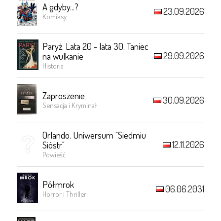
A gdyby...?
23.09.2026
Komiksy
Paryż. Lata 20 - lata 30. Taniec
29.09.2026
na wulkanie
Historia
Zaproszenie
30.09.2026
Sensacja i Kryminał
Orlando. Uniwersum "Siedmiu
12.11.2026
Sióstr"
Powieść
Półmrok
06.06.2031
Horror i Thriller