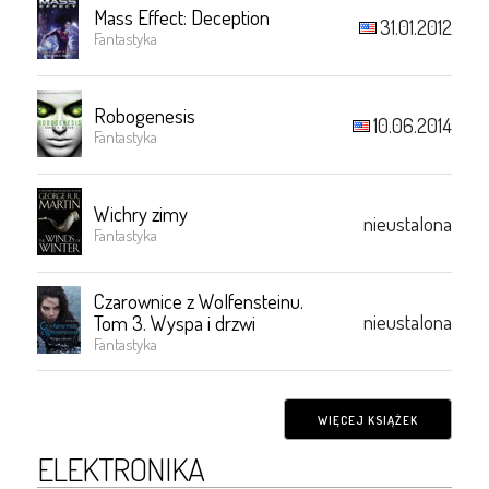
Mass Effect: Deception
31.01.2012
Fantastyka
Robogenesis
10.06.2014
Fantastyka
Wichry zimy
nieustalona
Fantastyka
Czarownice z Wolfensteinu.
nieustalona
Tom 3. Wyspa i drzwi
Fantastyka
WIĘCEJ KSIĄŻEK
ELEKTRONIKA