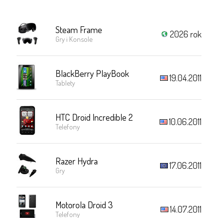
Steam Frame
2026 rok
Gry i Konsole
BlackBerry PlayBook
19.04.2011
Tablety
HTC Droid Incredible 2
10.06.2011
Telefony
Razer Hydra
17.06.2011
Gry
Motorola Droid 3
14.07.2011
Telefony