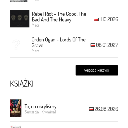
Rebel Riot - The Good, The
11.10.2026
Bad And The Heavy
Metal
Orden Ogan - Lords Of The
08.01.2027
Grave
Metal
WIĘCEJ MUZYKI
KSIĄŻKI
To, co ukryliśmy
26.08.2026
Sensacja i Kryminał