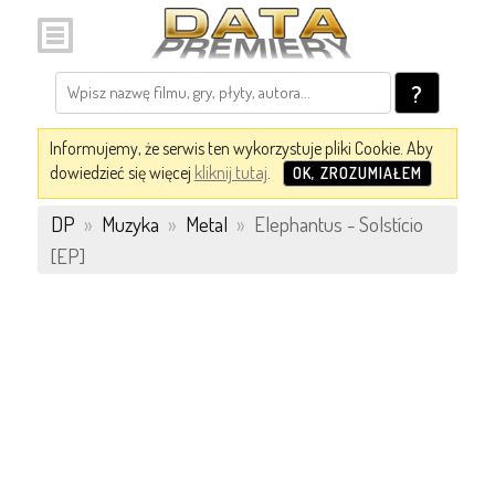
?
Informujemy, że serwis ten wykorzystuje pliki Cookie. Aby
dowiedzieć się więcej
kliknij tutaj
.
OK, ZROZUMIAŁEM
DP
»
Muzyka
»
Metal
»
Elephantus - Solstício
[EP]