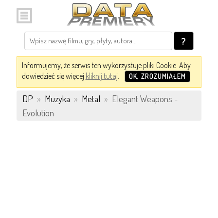
?
Informujemy, że serwis ten wykorzystuje pliki Cookie. Aby
dowiedzieć się więcej
kliknij tutaj
.
OK, ZROZUMIAŁEM
DP
»
Muzyka
»
Metal
»
Elegant Weapons -
Evolution