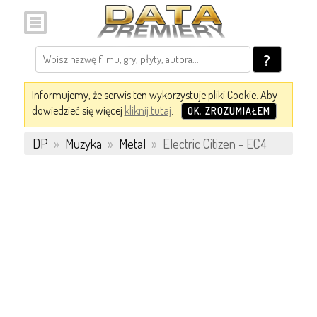
?
Informujemy, że serwis ten wykorzystuje pliki Cookie. Aby
dowiedzieć się więcej
kliknij tutaj
.
OK, ZROZUMIAŁEM
DP
»
Muzyka
»
Metal
»
Electric Citizen - EC4