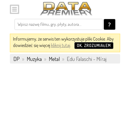
?
Informujemy, że serwis ten wykorzystuje pliki Cookie. Aby
dowiedzieć się więcej
kliknij tutaj
.
OK, ZROZUMIAŁEM
DP
»
Muzyka
»
Metal
»
Edu Falaschi - Mi'raj