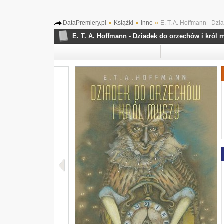
DataPremiery.pl
»
Książki
»
Inne
»
E. T. A. Hoffmann - Dzi
E. T. A. Hoffmann - Dziadek do orzechów i król 