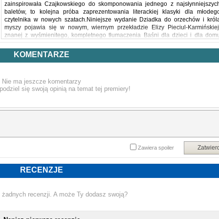
zainspirowała Czajkowskiego do skomponowania jednego z najsłynniejszyc
baletów, to kolejna próba zaprezentowania literackiej klasyki dla młodeg
czytelnika w nowych szatach.Niniejsze wydanie Dziadka do orzechów i król
myszy pojawia się w nowym, wiernym przekładzie Elizy Pieciul-Karmińskiej
znanej z wyśmienitego, kompletnego tłumaczenia Baśni dla dzieci i dla dom
braci Grimm.
KOMENTARZE
Nie ma jeszcze komentarzy
podziel się swoją opinią na temat tej premiery!
Zatwier
Zawiera spoiler
RECENZJE
 żadnych recenzji. A może Ty dodasz swoją?
NOWA KSIĄŻKA E. T. A. HOFFMANN 