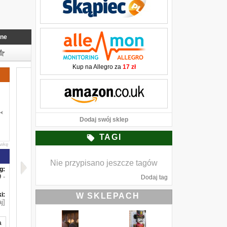
nne
Kup na Allegro za
17 zł
Dodaj swój sklep
TAGI
awkę
Nie przypisano jeszcze tagów
g:
-
Dodaj tag
i:
W SKLEPACH
j]
a