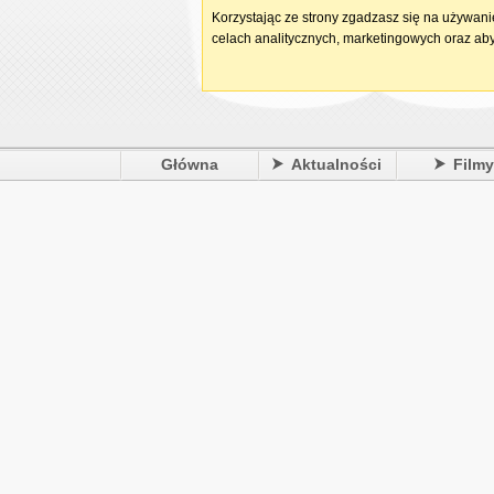
Korzystając ze strony zgadzasz się na używan
celach analitycznych, marketingowych oraz aby
Główna
Aktualności
Film