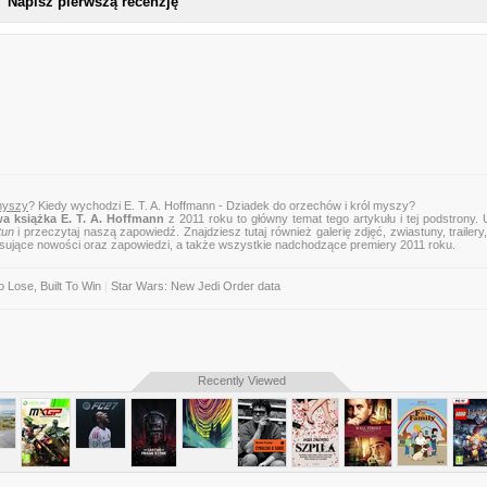
Napisz pierwszą recenzję
 myszy
? Kiedy wychodzi E. T. A. Hoffmann - Dziadek do orzechów i król myszy?
a książka E. T. A. Hoffmann
z 2011 roku to główny temat tego artykułu i tej podstrony.
tun
i przeczytaj naszą zapowiedź. Znajdziesz tutaj również galerię zdjęć, zwiastuny, trailery,
esujące nowości oraz zapowiedzi, a także wszystkie nadchodzące premiery 2011 roku.
 Lose, Built To Win
|
Star Wars: New Jedi Order data
Recently Viewed