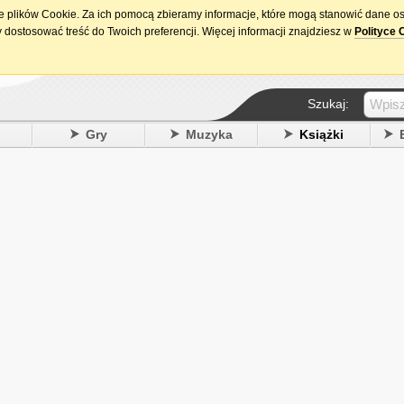
ie plików Cookie. Za ich pomocą zbieramy informacje, które mogą stanowić dane o
15. urodziny DataPremiery.pl
 dostosować treść do Twoich preferencji. Więcej informacji znajdziesz w
Polityce 
Szukaj:
y
Gry
Muzyka
Książki