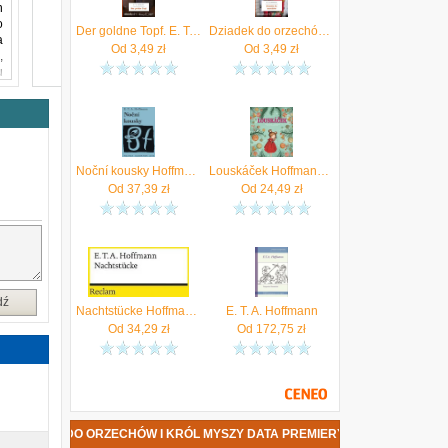
h
o
Der goldne Topf. E. T. A. Hoffmann
Dziadek do orzechów. E. T. A. Hoffmann
a
Od
3,49
zł
Od
3,49
zł
,
u
Noční kousky Hoffmann E. T. A.
Louskáček Hoffmann E. T. A.
Od
37,39
zł
Od
24,49
zł
dź
Nachtstücke Hoffmann E. T. A.
E. T. A. Hoffmann
Od
34,29
zł
Od
172,75
zł
- DZIADEK DO ORZECHÓW I KRÓL MYSZY DATA PREMIERY