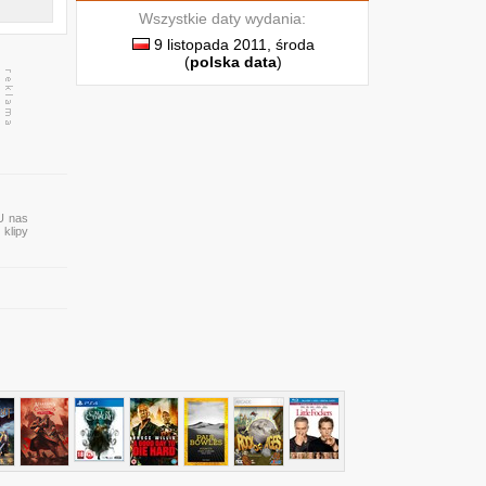
Wszystkie daty wydania:
9 listopada 2011, środa
(
polska data
)
 U nas
 klipy