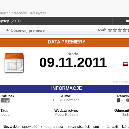
adek do orzechów i król myszy
myszy
(2011)
I
Obserwuj premierę
Oceń:
DATA PREMIERY
środa
09.11.2011
zgłoś popr
INFORMACJE
Gatunek:
Autor:
Rankin
Inne
E. T. A. Hoffmann
-
Tagi:
Wydawnictwo:
Odnośnik
[dodaj]
Media Rodzina
[doda
Niezwykła opowieść z pogranicza rzeczywistości, snu i fantazji, któr