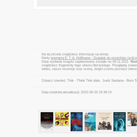
Na tej stronie znajdziesz informacje na temat:
Kiedy
premiera E. T. A. Hoffmann - Dziadek do orzechów i król
Data wydania książki zaplanowana została na 09.11.2011.
Now
znajdziesz fragmenty tego utworu literackiego. Pooglądaj
zwias
wideo, nasze recenzje oraz oceny, dzięki czemu poznasz inter
Zobacz również:
Tink - Think Tink data
|
Juelz Santana - Born To
Data ostatniej aktualizacji:
2015-09-20 16:48:14