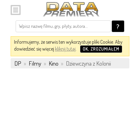
?
Informujemy, że serwis ten wykorzystuje pliki Cookie. Aby
dowiedzieć się więcej
kliknij tutaj
.
OK, ZROZUMIAŁEM
DP
»
Filmy
»
Kino
»
Dziewczyna z Kolonii