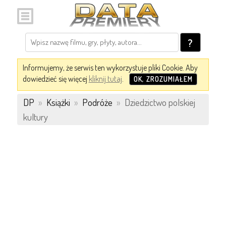
?
Informujemy, że serwis ten wykorzystuje pliki Cookie. Aby
dowiedzieć się więcej
kliknij tutaj
.
OK, ZROZUMIAŁEM
DP
»
Książki
»
Podróże
»
Dziedzictwo polskiej
kultury