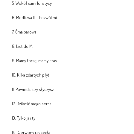
5. Wokół sami lunatycy
6. Modlitwa III - Pozwól mi
7. Ćma barowa
8. List do M.
9. Mamy forsę, mamy czas
10. Kilka zdartych płyt
11. Powiedz, czy słyszysz
12. Dzikość mego serca
13. Tylko ja i ty
14. Czerwony jak cegła