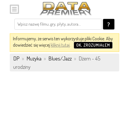
?
Informujemy, że serwis ten wykorzystuje pliki Cookie. Aby
dowiedzieć się więcej
kliknij tutaj
.
OK, ZROZUMIAŁEM
DP
»
Muzyka
»
Blues/Jazz
»
Dżem - 45
urodziny