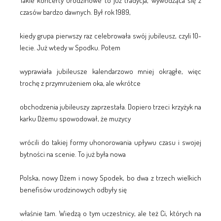
Takie koncerty urodzinowe to już tradycja, wywodząca się z
czasów bardzo dawnych. Był rok 1989,
kiedy grupa pierwszy raz celebrowała swój jubileusz, czyli 10-
lecie. Już wtedy w Spodku. Potem
wyprawiała jubileusze kalendarzowo mniej okrągłe, więc
trochę z przymrużeniem oka, ale wkrótce
obchodzenia jubileuszy zaprzestała. Dopiero trzeci krzyżyk na
karku Dżemu spowodował, że muzycy
wrócili do takiej formy uhonorowania upływu czasu i swojej
bytności na scenie. To już była nowa
Polska, nowy Dżem i nowy Spodek, bo dwa z trzech wielkich
benefisów urodzinowych odbyły się
właśnie tam. Wiedzą o tym uczestnicy, ale też Ci, których na