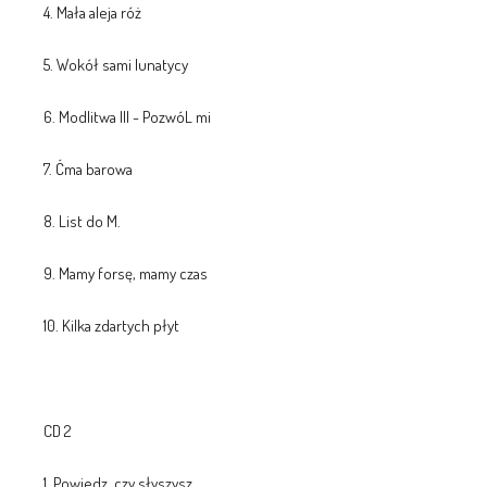
4. Mała aleja róż
5. Wokół sami lunatycy
6. Modlitwa III - PozwóL mi
7. Ćma barowa
8. List do M.
9. Mamy forsę, mamy czas
10. Kilka zdartych płyt
CD 2
1. Powiedz, czy słyszysz