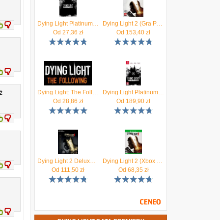
Dying Light Platinum Edition (Digital)
Dying Light 2 (Gra PS4)
e
Od
27,36
zł
Od
153,40
zł
t
e
i
Dying Light: The Following (Digital)
Dying Light Platinum Edition (Gra NS)
ż
Od
28,86
zł
Od
189,90
zł
,
.
i
Dying Light 2 Deluxe Edition (Gra PC)
Dying Light 2 (Xbox One Key)
Od
111,50
zł
Od
68,35
zł