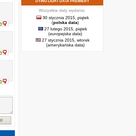
DYING LIGHT DATA PREMIERY
Wszystkie daty wydania:
30 stycznia 2015, piątek
(
polska data
)
27 lutego 2015, piątek
(
europejska data
)
27 stycznia 2015, wtorek
(amerykańska data)
dź