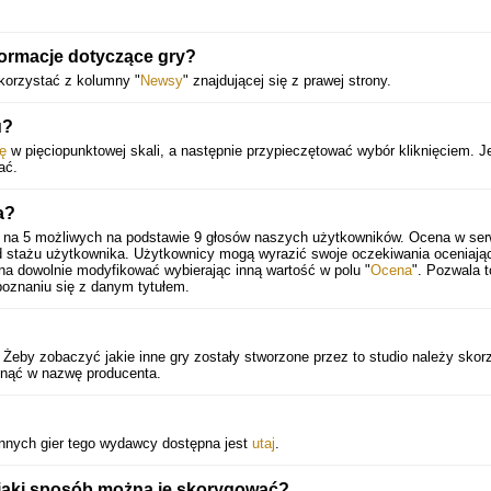
formacje dotyczące gry?
korzystać z kolumny "
Newsy
" znajdującej się z prawej strony.
u?
ę
w pięciopunktowej skali, a następnie przypieczętować wybór kliknięciem. J
ać.
a?
na
5
możliwych na podstawie
9
głosów naszych użytkowników. Ocena w serw
d stażu użytkownika. Użytkownicy mogą wyrazić swoje oczekiwania oceniając
a dowolnie modyfikować wybierając inną wartość w polu "
Ocena
". Pozwala t
oznaniu się z danym tytułem.
 Żeby zobaczyć jakie inne gry zostały stworzone przez to studio należy skor
iknąć w nazwę producenta.
nnych gier tego wydawcy dostępna jest
utaj
.
W jaki sposób można je skorygować?