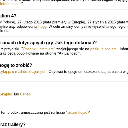
Informacjach
".
ation 4?
w Polsce
), 27 lutego 2015 (data premiery w Europie), 27 stycznia 2015 (data 
wybierając odpowiednią
flagę
. W celu zmiany domyślnie wyświetlanego region
 konta.
mianach dotyczących gry. Jak tego dokonać?
 z przycisku "
Obserwuj premierę
" znajdującego się na
pasku z opcjami
. Info
raz będą opublikowane na stronie "Aktualności".
ogę to zrobić?
syłając e-mail do znajomych
. Obydwie te opcje umieszczone są na pasku w g
Skąpiec
lub
Ceneo
.
 ten produkt umieszczona jest na liście "
Gdzie kupić?
".
az trailery?