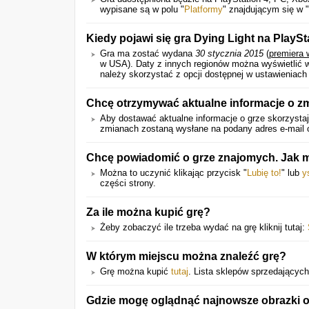
wypisane są w polu "
Platformy
" znajdującym się w "
Kiedy pojawi się gra Dying Light na PlaySt
Gra ma zostać wydana
30 stycznia 2015
(
premiera 
w USA).
Daty z innych regionów można wyświetlić 
należy skorzystać z opcji dostępnej w ustawieniach
Chcę otrzymywać aktualne informacje o z
Aby dostawać aktualne informacje o grze skorzystaj
zmianach zostaną wysłane na podany adres e-mail o
Chcę powiadomić o grze znajomych. Jak m
Można to uczynić klikając przycisk "
Lubię to!
" lub
y
części strony.
Za ile można kupić grę?
Żeby zobaczyć ile trzeba wydać na grę kliknij tutaj:
W którym miejscu można znaleźć grę?
Grę można kupić
tutaj
. Lista sklepów sprzedających
Gdzie mogę oglądnąć najnowsze obrazki or