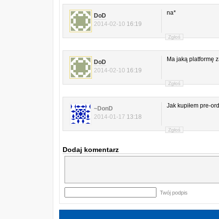
na*
DoD
2014-02-10
16:19
Zgłoś
Ma jaką platformę 
DoD
2014-02-10
16:19
Zgłoś
Jak kupiłem pre-ord
~DonD
2014-01-17
13:18
Zgłoś
Dodaj komentarz
Twój podpis