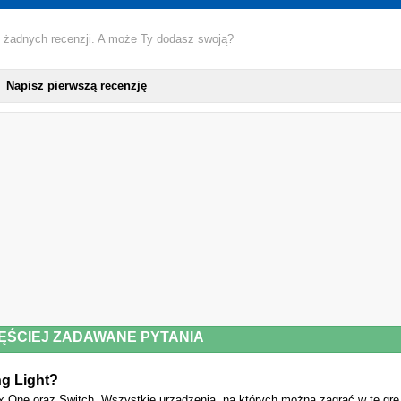
 żadnych recenzji. A może Ty dodasz swoją?
Napisz pierwszą recenzję
ĘŚCIEJ ZADAWANE PYTANIA
ng Light?
x One oraz Switch. Wszystkie urządzenia, na których można zagrać w tę grę