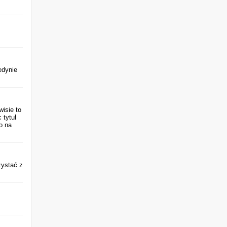
edynie
isie to
 tytuł
o na
zystać z