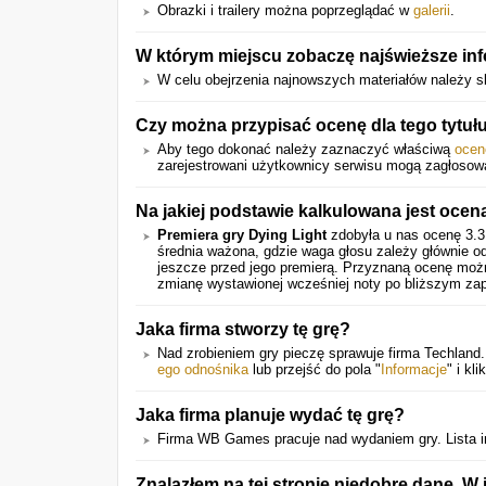
Obrazki i trailery można poprzeglądać w
galerii
.
W którym miejscu zobaczę najświeższe in
W celu obejrzenia najnowszych materiałów należy s
Czy można przypisać ocenę dla tego tytuł
Aby tego dokonać należy zaznaczyć właściwą
ocen
zarejestrowani użytkownicy serwisu mogą zagłosow
Na jakiej podstawie kalkulowana jest ocen
Premiera gry
Dying Light
zdobyła u nas ocenę
3.3
średnia ważona, gdzie waga głosu zależy głównie o
jeszcze przed jego premierą. Przyznaną ocenę możn
zmianę wystawionej wcześniej noty po bliższym zap
Jaka firma stworzy tę grę?
Nad zrobieniem gry pieczę sprawuje firma Techland.
ego odnośnika
lub przejść do pola "
Informacje
" i kl
Jaka firma planuje wydać tę grę?
Firma WB Games pracuje nad wydaniem gry. Lista i
Znalazłem na tej stronie niedobre dane. 