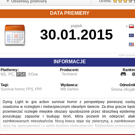
Obserwuj premierę
Ocena:
DATA PREMIERY
piątek
30.01.2015
zgłoś popr
INFORMACJE
Platformy:
Producent:
Rankin
NS
,
PC
,
PS4
,
XOne
Techland
-
Tagi:
Wydawca:
Odnośnik
Survival horror
,
FPS
,
FPP
WB Games
Strona oficjal
Dying Light to gra action survival horror z perspektywy pierwszej osoby
osadzona w rozległym i niebezpiecznym otwartym świecie. Za dnia gracze będ
przemierzać rozległe miejskie obszary spustoszone przez straszliwą epidemię
poszukując zapasów i budując broń, która pozwoli im odeprzeć atak
zainfekowanych mieszkańców. Nocą łowca staje się zwierzyną, a zainfekowan
stają się agresywniejsi i o wiele bardziej niebezpieczni. Najbardziej przerażając
są drapieżcy, którzy ruszają na łowy dopiero po zmierzchu. Gracze musz