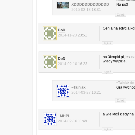
XDDDDDDDDDDDDD
Na ps3
2015-02-13
18:31
Zgłoś
Genialna edycja kol
DoD
2014-11-28
23:51
Zgłoś
na 3kropki.pl jest 
DoD
wtedy wyjdzie.
2014-02-10
16:23
Zgłoś
~Tajniak
do
~Tajniak
Gra wychodz
2014-03-27
16:21
Zgłoś
a wie ktoś kiedy n
~MHPL
2014-02-16
11:49
Zgłoś