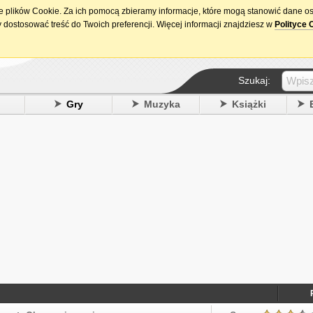
ie plików Cookie. Za ich pomocą zbieramy informacje, które mogą stanowić dane o
15. urodziny DataPremiery.pl
 dostosować treść do Twoich preferencji. Więcej informacji znajdziesz w
Polityce 
Szukaj:
y
Gry
Muzyka
Książki