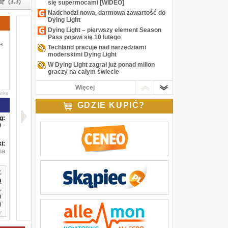
(3.3)
się supermocami [WIDEO]
Nadchodzi nowa, darmowa zawartość do
Dying Light
Dying Light – pierwszy element Season
Pass pojawi się 10 lutego
Techland pracuje nad narzędziami
moderskimi Dying Light
W Dying Light zagrał już ponad milion
graczy na całym świecie
Masz Dying Light, ale wolałbyś jednak
Więcej
pograć Mario? Pograj w Mario w Dying
awkę
Lighcie [WIDEO]
GDZIE KUPIĆ?
Trailer premierowy Dying Light w
superpłynnych 60 klatkach na sekundę
g:
[WIDEO]
-
W Dying Light jednak wszyscy będą mogli
wcielić się w zombiaka
i:
na
,
ą
,
i
i
y
ą