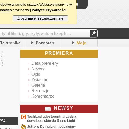
Logowanie
sobowe w świetle ustawy. Wykorzystujemy je w
Cookies
oraz naszej
Polityce Prywatności
.
Zrozumiałem i zgadzam się
Elektronika
Pozostałe
Moje
PREMIERA
Data premiery
Newsy
Opis
Zwiastun
Galeria
Recenzje
Komentarze
NEWSY
Techland udostępnił narzędzia
deweloperskie do Dying Light
PS4
Jutro w Dying Light pobawimy