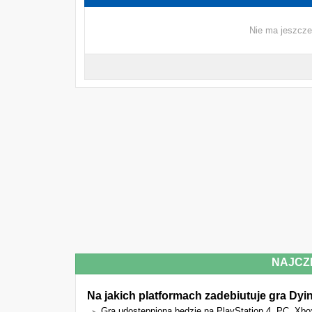
Nie ma jeszcze
NAJCZ
Na jakich platformach zadebiutuje gra Dyi
Gra udostępniona będzie na PlayStation 4, PC, Xbo