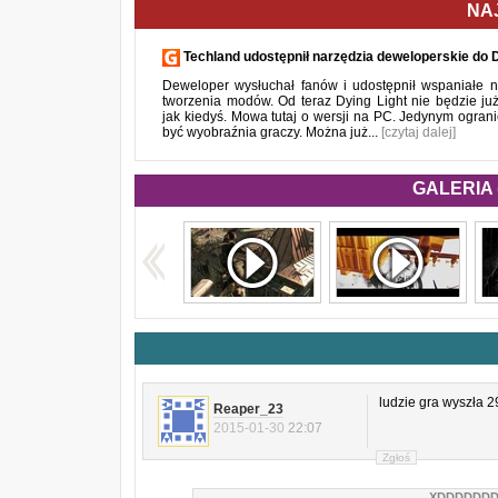
NA
Techland udostępnił narzędzia deweloperskie do D
Deweloper wysłuchał fanów i udostępnił wspaniałe n
tworzenia modów. Od teraz Dying Light nie będzie ju
jak kiedyś. Mowa tutaj o wersji na PC. Jedynym ogra
być wyobraźnia graczy. Można już...
[czytaj dalej]
GALERIA 
ludzie gra wyszła 
Reaper_23
2015-01-30
22:07
Zgłoś
XDDDDDD