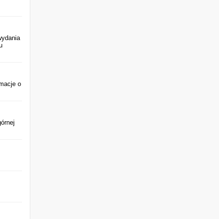
wydania
u
rmacje o
órnej