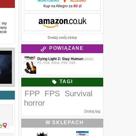
o
Kup na Allegro za
60 zł
a my
wany
i
ecie
ą
Dodaj swój sklep
e
ą
POWIĄZANE
Dying Light 2: Stay Human
(2022)
PC, PS4, XOne, PS5, XSX
g
m
h
TAGI
FPP
FPS
Survival
z
i
horror
ą
Dodaj tag
o
W SKLEPACH
j
w