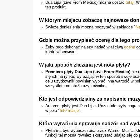
Dua Lipa (Live From Mexico) można dostać
tutaj
. W
ten produkt.
W którym miejscu zobaczę najnowsze doni
Świeże doniesienia można poczytać w zakładce "
N
Gdzie można przypisać ocenę dla tego pr
Żeby tego dokonać należy nadać właściwą
ocenę
od
konto w serwisie.
W jaki sposób zliczana jest nota płyty?
Premiera płyty Dua Lipa (Live From Mexico)
nie d
się ich na rynku, wyrażając w ten sposób swoje oc
celu użytkownik powinien wybrać inną wartość w pol
wszystkim od stażu użytkownika.
Kto jest odpowiedzialny za napisanie muzyk
Autorem płyty jest Dua Lipa. Pozostałe płyty nagra
w polu "
Informacje
".
Która wytwórnia sprawuje nadzór nad wyda
Płyta ma być wypuszczona przez Warner Music. Kl
funkcji tej można również skorzystać udając się do 