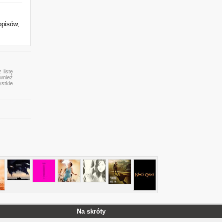
opisów,
 listę
ównież
ystkie
Na skróty