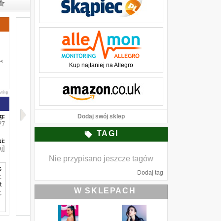
Kup najtaniej na Allegro
awkę
g:
Dodaj swój sklep
27
TAGI
i:
j]
Nie przypisano jeszcze tagów
s
Dodaj tag
.
t
W SKLEPACH
,