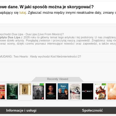
owe dane. W jaki sposób można je skorygować?
najdujący się
tutaj
. Zgłaszać można między innymi nieaktualne daty, zmiany 
wychodzi Dua Lipa - Dua Lipa (Live From Mexico)?
płyta Dua Lipa
z 2026 roku to główny temat tego artykułu i tej podstrony. U nas znajdziesz
nowe dzieło artysty. Pooglądaj
zwiastun
i przeczytaj naszą zapowiedź. Znajdziesz tutaj r
zje oraz oceny, dzięki czemu poznasz interesujące nowości oraz zapowiedzi, a także wsz
 MUDANG: Two Hearts
|
Kiedy wychodzi Kod Nieśmiertelności 2?
Recently Viewed
Informacje i usługi
Społeczność