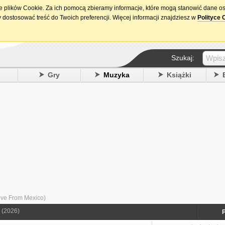
ie plików Cookie. Za ich pomocą zbieramy informacje, które mogą stanowić dane o
15. urodziny DataPremiery.pl
 dostosować treść do Twoich preferencji. Więcej informacji znajdziesz w
Polityce 
Szukaj:
y
Gry
Muzyka
Książki
ive From Mexico)
(2026)