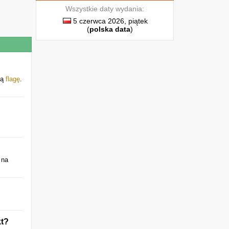
Wszystkie daty wydania:
5 czerwca 2026, piątek
(
polska data
)
ią
flagę
.
 na
kt?