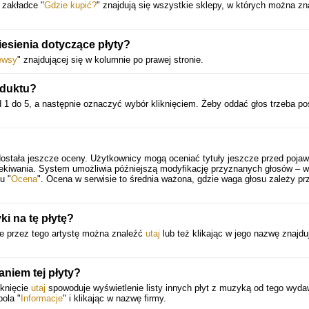
 zakładce "
Gdzie kupić?
" znajdują się wszystkie sklepy, w których można zn
esienia dotyczące płyty?
ewsy
" znajdującej się w kolumnie po prawej stronie.
oduktu?
 1 do 5, a następnie oznaczyć wybór kliknięciem. Żeby oddać głos trzeba po
ostała jeszcze oceny. Użytkownicy mogą oceniać tytuły jeszcze przed poja
zekiwania. System umożliwia późniejszą modyfikację przyznanych głosów – 
u "
Ocena
". Ocena w serwisie to średnia ważona, gdzie waga głosu zależy pr
i na tę płytę?
ne przez tego artystę można znaleźć
utaj
lub też klikając w jego nazwę znajdu
niem tej płyty?
iknięcie
utaj
spowoduje wyświetlenie listy innych płyt z muzyką od tego wyda
pola "
Informacje
" i klikając w nazwę firmy.