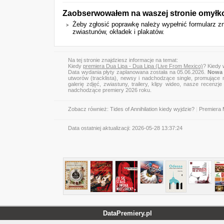
Zaobserwowałem na waszej stronie omyłk
Żeby zgłosić poprawkę należy wypełnić formularz z
zwiastunów, okładek i plakatów.
Na tej stronie znajdziesz informacje na temat:
Kiedy
premiera Dua Lipa - Dua Lipa (Live From Mexico)
? Kiedy 
Data wydania płyty zaplanowana została na 05.06.2026.
Nowa 
utworów (tracklista), newsy i nadchodzące single, promujące 
galerię zdjęć, zwiastuny, trailery, klipy wideo, nasze recen
nadchodzące premiery 2026 roku.
Zobacz również:
Tides of Annihilation kiedy wyjdzie?
|
Premiera
Data ostatniej aktualizacji:
2026-05-28 13:37:24
DataPremiery.pl