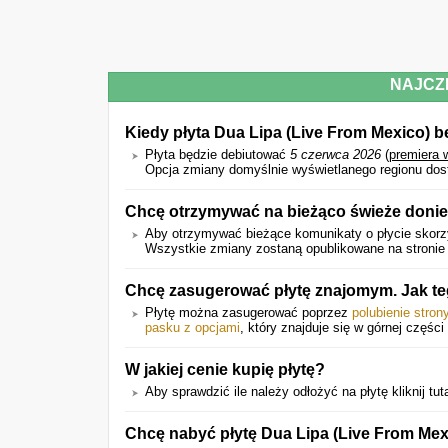
NAJCZ
Kiedy płyta Dua Lipa (Live From Mexico) 
Płyta będzie debiutować
5 czerwca 2026
(
premiera 
Opcja zmiany domyślnie wyświetlanego regionu dost
Chcę otrzymywać na bieżąco świeże donies
Aby otrzymywać bieżące komunikaty o płycie skorzy
Wszystkie zmiany zostaną opublikowane na stronie 
Chcę zasugerować płytę znajomym. Jak t
Płytę można zasugerować poprzez
polubienie stro
pasku z opcjami
, który znajduje się w górnej części 
W jakiej cenie kupię płytę?
Aby sprawdzić ile należy odłożyć na płytę kliknij tut
Chcę nabyć płytę Dua Lipa (Live From Mex