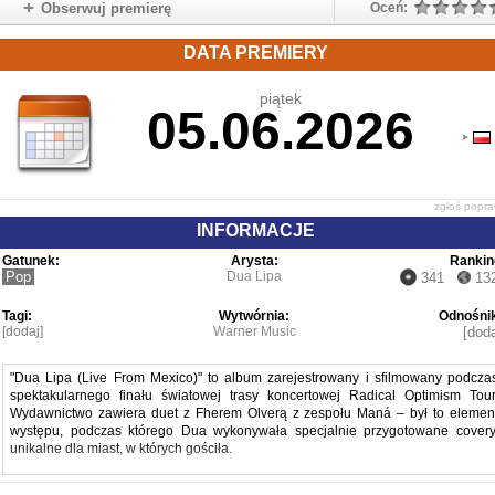
Obserwuj premierę
Oceń:
DATA PREMIERY
piątek
05.06.2026
zgłoś popr
INFORMACJE
Gatunek:
Arysta:
Rankin
Pop
Dua Lipa
341
13
Tagi:
Wytwórnia:
Odnośnik
[dodaj]
Warner Music
[doda
"Dua Lipa (Live From Mexico)" to album zarejestrowany i sfilmowany podcza
spektakularnego finału światowej trasy koncertowej Radical Optimism Tour
Wydawnictwo zawiera duet z Fherem Olverą z zespołu Maná – był to elemen
występu, podczas którego Dua wykonywała specjalnie przygotowane covery
unikalne dla miast, w których gościła.
1. training season (live from mexico)