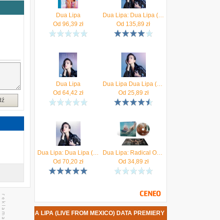
Dua Lipa
Dua Lipa: Dua Lipa (LP)
Od
96,39
zł
Od
135,89
zł
Dua Lipa
Dua Lipa Dua Lipa (CD)
Od
64,42
zł
Od
25,89
zł
dź
Dua Lipa: Dua Lipa (Complete Edition) [2CD]
Dua Lipa: Radical Optimism [CD]
Od
70,20
zł
Od
34,89
zł
 LIPA - DUA LIPA (LIVE FROM MEXICO) DATA PREMIERY