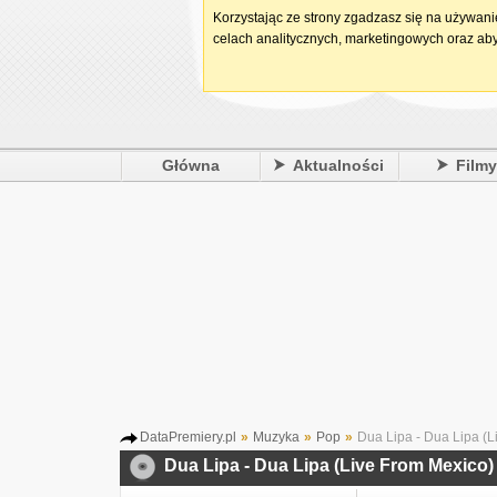
Korzystając ze strony zgadzasz się na używan
celach analitycznych, marketingowych oraz aby
Główna
Aktualności
Film
DataPremiery.pl
»
Muzyka
»
Pop
»
Dua Lipa - Dua Lipa (L
Dua Lipa - Dua Lipa (Live From Mexico)