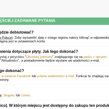
ĘŚCIEJ ZADAWANE PYTANIA
będzie debiutować?
w Polsce
).
Żeby wyświetlić datę z innego regionu należy kliknąć w odpowiedn
ępna jest w ustawieniach konta.
ienia dotyczące płyty. Jak tego dokonać?
staj z przycisku "
Obserwuj premierę
" znajdującego się na
pasku z opcjami
.
"Aktualności", a powiadomienie będzie wysłane we wiadomości e-mail.
ego dokonać?
ny w serwisie Facebook
lub
ysłanie wiadomości e-mail
. Funkcje te znajdują się
strony.
aj:
Skąpiec
lub
Ceneo
.
ico). W którym miejscu jest dostępny do zakupu ten produ