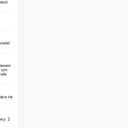
aleźć
siadać
wieniem
w tym
zede
jącą się
wcy. Z