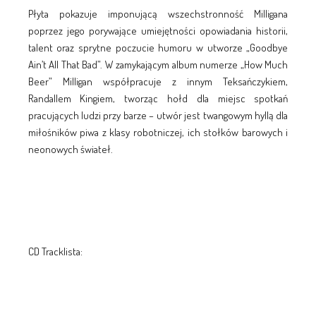
Płyta pokazuje imponującą wszechstronność Milligana
poprzez jego porywające umiejętności opowiadania historii,
talent oraz sprytne poczucie humoru w utworze „Goodbye
Ain’t All That Bad”. W zamykającym album numerze „How Much
Beer” Milligan współpracuje z innym Teksańczykiem,
Randallem Kingiem, tworząc hołd dla miejsc spotkań
pracujących ludzi przy barze – utwór jest twangowym hyllą dla
miłośników piwa z klasy robotniczej, ich stołków barowych i
neonowych świateł.
CD Tracklista: