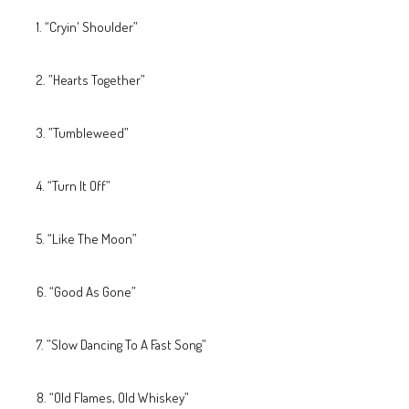
“ Cryin' Shoulder”
”Hearts Together”
”Tumbleweed”
“ Turn It Off”
“ Like The Moon”
“ Good As Gone”
”Slow Dancing To A Fast Song”
“ Old Flames, Old Whiskey”