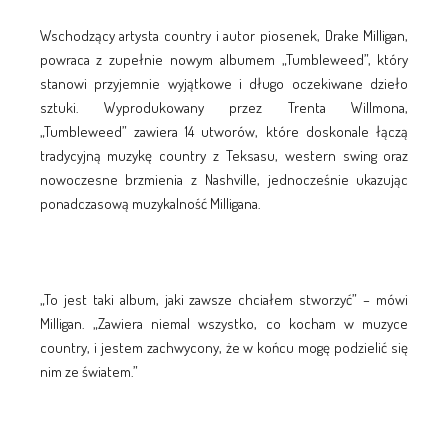
Wschodzący artysta country i autor piosenek, Drake Milligan,
powraca z zupełnie nowym albumem „Tumbleweed”, który
stanowi przyjemnie wyjątkowe i długo oczekiwane dzieło
sztuki. Wyprodukowany przez Trenta Willmona,
„Tumbleweed” zawiera 14 utworów, które doskonale łączą
tradycyjną muzykę country z Teksasu, western swing oraz
nowoczesne brzmienia z Nashville, jednocześnie ukazując
ponadczasową muzykalność Milligana.
„To jest taki album, jaki zawsze chciałem stworzyć” – mówi
Milligan. „Zawiera niemal wszystko, co kocham w muzyce
country, i jestem zachwycony, że w końcu mogę podzielić się
nim ze światem.”