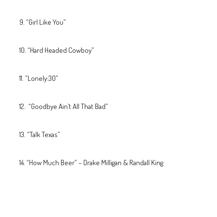
“ Girl Like You”
“ Hard Headed Cowboy”
”Lonely:30”
“Goodbye Ain’t All That Bad”
“Talk Texas”
“How Much Beer” – Drake Milligan & Randall King