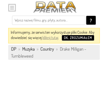
?
Informujemy, że serwis ten wykorzystuje pliki Cookie. Aby
dowiedzieć się więcej
kliknij tutaj
.
OK, ZROZUMIAŁEM
DP
»
Muzyka
»
Country
»
Drake Milligan -
Tumbleweed