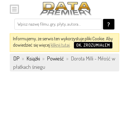
?
Informujemy, że serwis ten wykorzystuje pliki Cookie. Aby
dowiedzieć się więcej
kliknij tutaj
.
OK, ZROZUMIAŁEM
DP
»
Książki
»
Powieść
»
Dorota Milli - Miłość w
płatkach śniegu