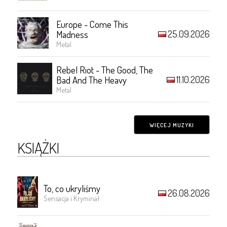
Europe - Come This
25.09.2026
Madness
Metal
Rebel Riot - The Good, The
11.10.2026
Bad And The Heavy
Metal
WIĘCEJ MUZYKI
KSIĄŻKI
To, co ukryliśmy
26.08.2026
Sensacja i Kryminał