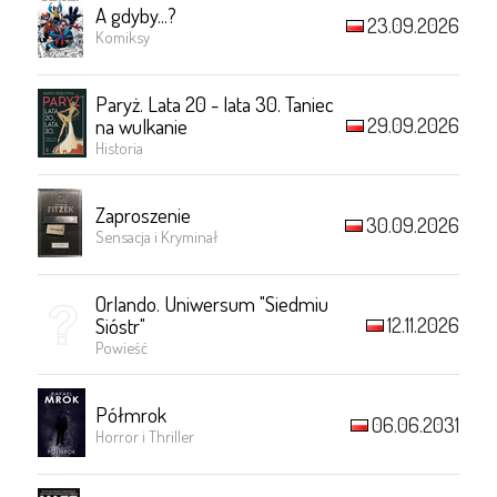
A gdyby...?
23.09.2026
Komiksy
Paryż. Lata 20 - lata 30. Taniec
29.09.2026
na wulkanie
Historia
Zaproszenie
30.09.2026
Sensacja i Kryminał
Orlando. Uniwersum "Siedmiu
12.11.2026
Sióstr"
Powieść
Półmrok
06.06.2031
Horror i Thriller