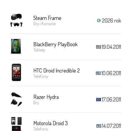
Steam Frame
2026 rok
Gry i Konsole
BlackBerry PlayBook
19.04.2011
Tablety
HTC Droid Incredible 2
10.06.2011
Telefony
Razer Hydra
17.06.2011
Gry
Motorola Droid 3
14.07.2011
Telefony