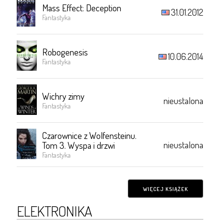
Mass Effect: Deception
31.01.2012
Fantastyka
Robogenesis
10.06.2014
Fantastyka
Wichry zimy
nieustalona
Fantastyka
Czarownice z Wolfensteinu.
nieustalona
Tom 3. Wyspa i drzwi
Fantastyka
WIĘCEJ KSIĄŻEK
ELEKTRONIKA