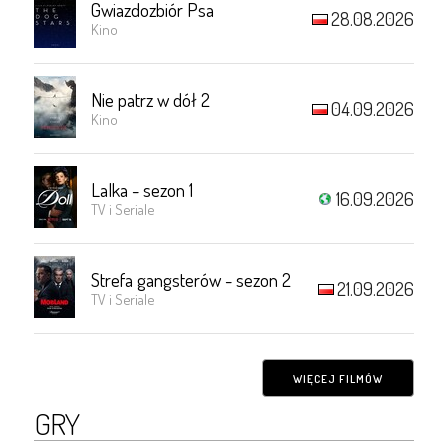
Gwiazdozbiór Psa
28.08.2026
Kino
Nie patrz w dół 2
04.09.2026
Kino
Lalka - sezon 1
16.09.2026
TV i Seriale
Strefa gangsterów - sezon 2
21.09.2026
TV i Seriale
WIĘCEJ FILMÓW
GRY