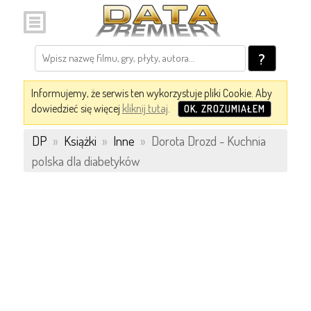
?
Informujemy, że serwis ten wykorzystuje pliki Cookie. Aby
dowiedzieć się więcej
kliknij tutaj
.
OK, ZROZUMIAŁEM
DP
»
Książki
»
Inne
»
Dorota Drozd - Kuchnia
polska dla diabetyków