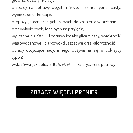
główne, desery i kolacje,
przepisy na potrawy wegetariańskie, mięsne, rybne, pasty,
wypieki, soki i koktajle,
propozycje dań prostych, łatwych do zrobienia w pięć minut,
oraz wykwintnych, idealnych na przyjęcia,
wyliczone dla KAŻDEJ potrawy indeks glikemiczny, wymienniki
węglowodanowe i białkowo-tłuszczowe oraz kaloryczność,
porady dotyczące racjonalnego odżywiania się w cukrzycy
typu 2,
wskazówki, jak obliczać IG, WW, WBT i kaloryczność potrawy.
ZOBACZ WIĘCEJ PREMIER...