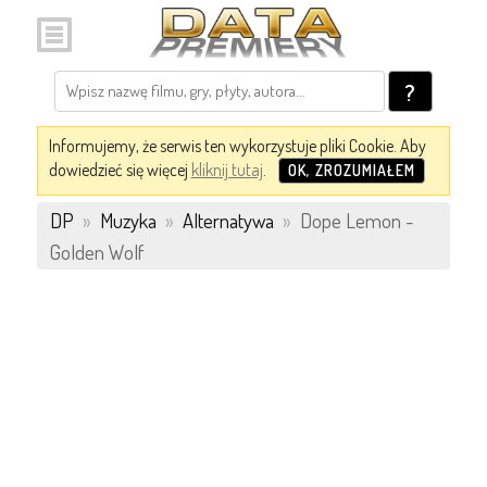
?
Informujemy, że serwis ten wykorzystuje pliki Cookie. Aby
dowiedzieć się więcej
kliknij tutaj
.
OK, ZROZUMIAŁEM
DP
»
Muzyka
»
Alternatywa
»
Dope Lemon -
Golden Wolf