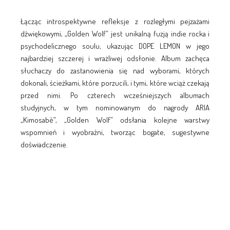
Łącząc introspektywne refleksje z rozległymi pejzażami
dźwiękowymi, „Golden Wolf” jest unikalną fuzją indie rocka i
psychodelicznego soulu, ukazując DOPE LEMON w jego
najbardziej szczerej i wrażliwej odsłonie. Album zachęca
słuchaczy do zastanowienia się nad wyborami, których
dokonali, ścieżkami, które porzucili, i tymi, które wciąż czekają
przed nimi. Po czterech wcześniejszych albumach
studyjnych, w tym nominowanym do nagrody ARIA
„Kimosabè”, „Golden Wolf” odsłania kolejne warstwy
wspomnień i wyobraźni, tworząc bogate, sugestywne
doświadczenie.