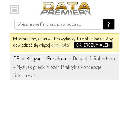
?
Informujemy, że serwis ten wykorzystuje pliki Cookie. Aby
dowiedzieć się więcej
kliknij tutaj
.
OK, ZROZUMIAŁEM
DP
»
Książki
»
Poradniki
»
Donald J. Robertson
- Myśl jak grecki filozof. Praktykuj koncepcje
Sokratesa