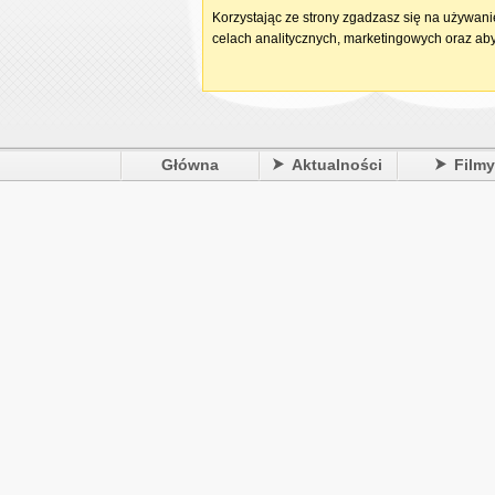
Korzystając ze strony zgadzasz się na używan
celach analitycznych, marketingowych oraz aby
Główna
Aktualności
Film