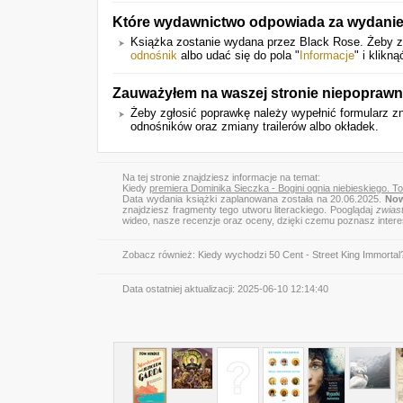
Które wydawnictwo odpowiada za wydanie 
Książka zostanie wydana przez Black Rose. Żeby zo
odnośnik
albo udać się do pola "
Informacje
" i klik
Zauważyłem na waszej stronie niepoprawn
Żeby zgłosić poprawkę należy wypełnić formularz z
odnośników oraz zmiany trailerów albo okładek.
Na tej stronie znajdziesz informacje na temat:
Kiedy
premiera Dominika Sieczka - Bogini ognia niebieskiego. T
Data wydania książki zaplanowana została na 20.06.2025.
Now
znajdziesz fragmenty tego utworu literackiego. Pooglądaj
zwias
wideo, nasze recenzje oraz oceny, dzięki czemu poznasz inter
Zobacz również:
Kiedy wychodzi 50 Cent - Street King Immortal
Data ostatniej aktualizacji:
2025-06-10 12:14:40