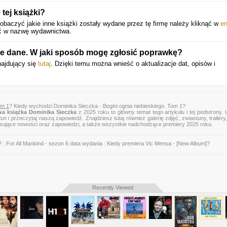
tej książki?
baczyć jakie inne książki zostały wydane przez tę firmę należy kliknąć w
e
nąć w nazwę wydawnictwa.
e dane. W jaki sposób mogę zgłosić poprawkę?
najdujący się
tutaj
. Dzięki temu można wnieść o aktualizacje dat, opisów i
om 1
? Kiedy wychodzi Dominika Sieczka - Bogini ognia niebieskiego. Tom 1?
a książka Dominika Sieczka
z 2025 roku to główny temat tego artykułu i tej podstrony.
tun
i przeczytaj naszą zapowiedź. Znajdziesz tutaj również galerię zdjęć, zwiastuny, trailery,
esujące nowości oraz zapowiedzi, a także wszystkie nadchodzące premiery 2025 roku.
?
|
For All Mankind - sezon 6 data wydania
|
Kiedy premiera Vic Mensa - [New Album]?
Recently Viewed