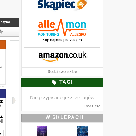
astyka
Kup najtaniej na Allegro
Dodaj swój sklep
TAGI
awkę
Nie przypisano jeszcze tagów
g:
-
Dodaj tag
i:
W SKLEPACH
j]
e