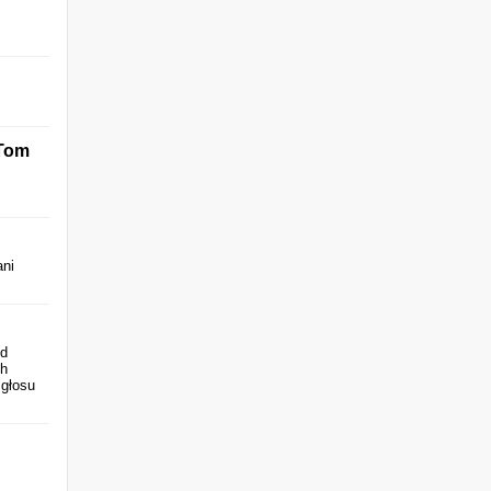
 Tom
ani
ed
ch
 głosu