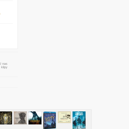
n
 U nas
 klipy