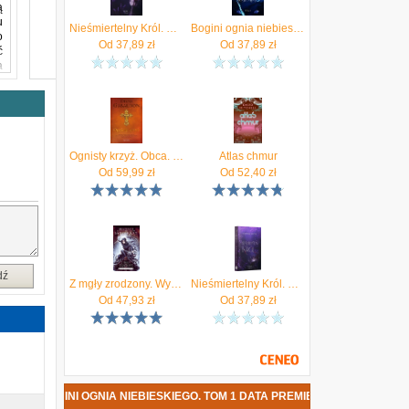
ą
u
Nieśmiertelny Król. Bogini. Tom 2. Część 1
Bogini ognia niebieskiego. Bogini (Tom 1)
o
Od
37,89
zł
Od
37,89
zł
ć
a
ą
e
Ognisty krzyż. Obca. Tom 5
Atlas chmur
ą
Od
59,99
zł
Od
52,40
zł
e
dź
Z mgły zrodzony. Wydanie jubileuszowe
Nieśmiertelny Król. Bogini. Tom 2. Część 2 - Dominika Sieczka
Od
47,93
zł
Od
37,89
zł
 - BOGINI OGNIA NIEBIESKIEGO. TOM 1 DATA PREMIERY