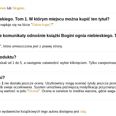
eneo
lub
Skąpiec
.
skiego. Tom 1. W którym miejscu można kupić ten tytuł?
ajduje się na liście "
Gdzie kupić?
".
 komunikaty odnośnie książki Bogini ognia niebieskiego.
", która umieszczona jest z prawej strony.
roduktu?
kali od 1 do 5, a następnie zatwierdzić wybór kliknięciem. Tylko zarejestrow
ki?
m 1
nie dostała jeszcze oceny. Użytkownicy mogą oceniać tytuły jeszcze prz
sób swoje oczekiwania. System umożliwia późniejszą modyfikację przyznany
ną wartość w polu "
Ocena
". Ocena w serwisie to średnia ważona, gdzie waga
ch wydawnictw książkowych tego autora dostępna jest
utaj
.