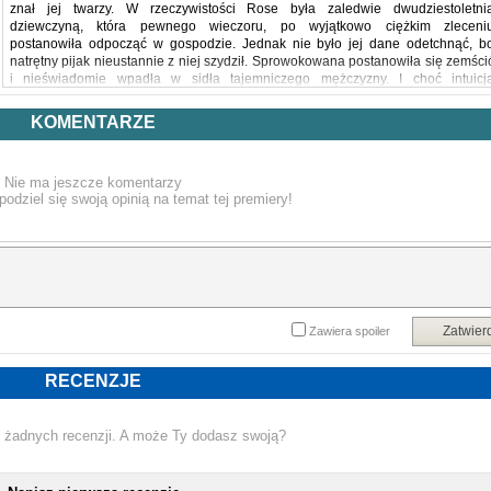
znał jej twarzy. W rzeczywistości Rose była zaledwie dwudziestoletni
dziewczyną, która pewnego wieczoru, po wyjątkowo ciężkim zleceni
postanowiła odpocząć w gospodzie. Jednak nie było jej dane odetchnąć, b
natrętny pijak nieustannie z niej szydził. Sprowokowana postanowiła się zemści
i nieświadomie wpadła w sidła tajemniczego mężczyzny. I choć intuicj
nakazywała jej od niego uciekać, zgodziła się na współpracę w zamian za roczn
służbę w jego domu.
KOMENTARZE
Nie ma jeszcze komentarzy
Bogini Ognia Niebieskiego to romantyczna powieść fantasy, w której miłość moż
podziel się swoją opinią na temat tej premiery!
być zarówno wybawieniem, jak i zgubą. W wykreowanym w niej świecie istniej
zwaśnione królestwa, wszechpotężna magia oraz nieśmiertelne istoty, któr
karmią się krwią.
Zatwier
Zawiera spoiler
Powyższy opis pochodzi od wydawcy.
RECENZJE
 żadnych recenzji. A może Ty dodasz swoją?
NOWA KSIĄŻKA DOMINIKA SIECZKA