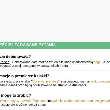
ĘŚCIEJ ZADAWANE PYTANIA
zie debiutowała?
Polsce
).
Pokazywaną datę można zmienić kliknąć w odpowiednią
flagę
. W ce
rzystać z opcji dostępnej w ustawieniach konta.
macje o premierze książki?
orzystaj z przycisku "
Obserwuj premierę
" znajdującego się na
pasku z opcj
dres e-mail oraz będą opublikowane na stronie "Aktualności".
 mogę to zrobić?
ienie strony w serwisie Facebook
lub
ysłanie wiadomości na e-mail znajomyc
najduje się w górnej sekcji strony.