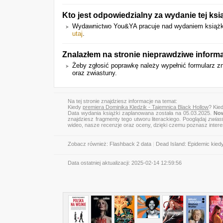
Kto jest odpowiedzialny za wydanie tej ksi
Wydawnictwo You&YA pracuje nad wydaniem książki. W
utaj
.
Znalazłem na stronie nieprawdziwe informa
Żeby zgłosić poprawkę należy wypełnić formularz z
oraz zwiastuny.
Na tej stronie znajdziesz informacje na temat:
Kiedy
premiera Dominika Kledzik - Tajemnica Black Hollow
? Kie
Data wydania książki zaplanowana została na 05.03.2025.
Now
znajdziesz fragmenty tego utworu literackiego. Pooglądaj
zwias
wideo, nasze recenzje oraz oceny, dzięki czemu poznasz inter
Zobacz również:
Flashback 2 data
|
Dead Island: Epidemic kied
Data ostatniej aktualizacji:
2025-02-14 12:59:56