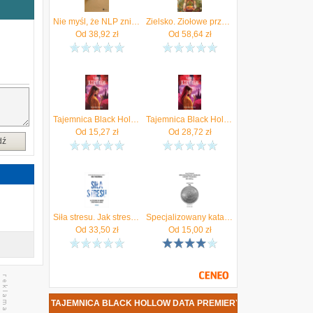
w
e
Nie myśl, że NLP zniknie (MOBI)
Zielsko. Ziołowe przepisy na lepsze samopoczucie o każdej porze roku
Od
38,92
zł
Od
58,64
zł
e
Tajemnica Black Hollow
Tajemnica Black Hollow (e-book) - Wiosenne ceny HITÓW. Czytaj z przyjemnością.
Od
15,27
zł
Od
28,72
zł
dź
Siła stresu. Jak stresować się mądrze i z pożytkiem dla siebie
Specjalizowany katalog monet polskich — PRL. Wydanie trzecie (EPUB)
Od
33,50
zł
Od
15,00
zł
KLEDZIK - TAJEMNICA BLACK HOLLOW DATA PREMIERY