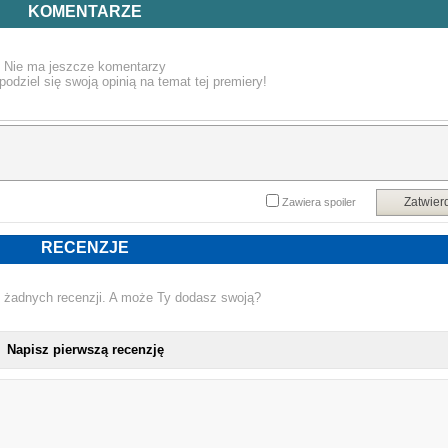
że mają szansę na odkrycie skarbu, który dwieście lat temu został zatopiony 
KOMENTARZE
jeziorze, od razu podejmują wyzwanie. Sytuacja komplikuje się, kiedy okazuj
się, że zagadkowa śmierć dziewczyny z ich szkoły jest związana z tą sprawą.
Nie ma jeszcze komentarzy
podziel się swoją opinią na temat tej premiery!
Jaką tajemnicę kryje Wyspa Umarłych i mieszkańcy Black Hollow? Jak wiel
muszą zaryzykować przyjaciele, żeby je odkryć?
Książka dla czytelników 15+
Powyższy opis pochodzi od wydawcy.
Zatwier
Zawiera spoiler
RECENZJE
 żadnych recenzji. A może Ty dodasz swoją?
Napisz pierwszą recenzję
NOWA KSIĄŻKA DOMINIKA 