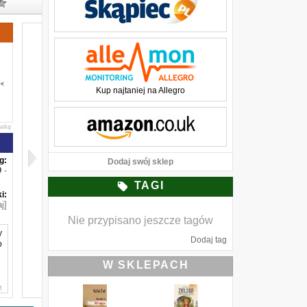
Kup najtaniej na Allegro
awkę
g:
Dodaj swój sklep
-
TAGI
i:
j]
Nie przypisano jeszcze tagów
y
Dodaj tag
o
W SKLEPACH
h
,