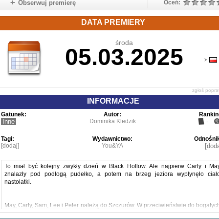
Obserwuj premierę
Oceń:
DATA PREMIERY
środa
05.03.2025
zgłoś popr
INFORMACJE
Gatunek:
Autor:
Rankin
Inne
Dominika Kledzik
-
Tagi:
Wydawnictwo:
Odnośnik
[dodaj]
You&YA
[doda
To miał być kolejny zwykły dzień w Black Hollow. Ale najpierw Carly i Ma
znalazły pod podłogą pudełko, a potem na brzeg jeziora wypłynęło ciał
nastolatki.
May, Carly, Sam, Lee i Peter należą do Szczurów. W przeciwieństwie do bogatyc
Kotów, prowadzą życie, któremu daleko do ideału. Dlatego kiedy wydaje im się