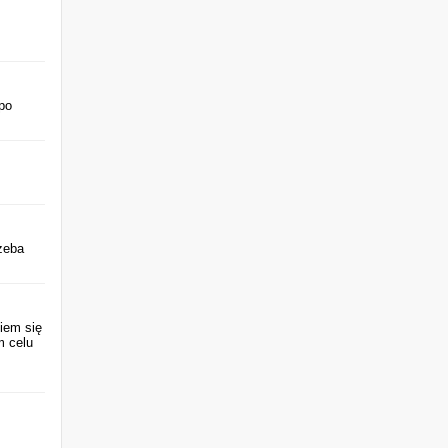
 po
rzeba
iem się
m celu