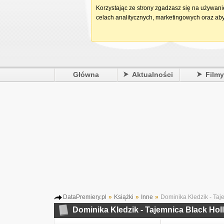
Korzystając ze strony zgadzasz się na używan
celach analitycznych, marketingowych oraz aby
Główna
Aktualności
Film
DataPremiery.pl
»
Książki
»
Inne
»
Dominika Kledzik - Taj
Dominika Kledzik - Tajemnica Black Hol