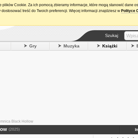
ie plików Cookie. Za ich pomocą zbieramy informacje, które mogą stanowić dane o
15. urodziny DataPremiery.pl
 dostosować treść do Twoich preferencji. Więcej informacji znajdziesz w
Polityce 
Szukaj:
y
Gry
Muzyka
Książki
emnica Black Hollow
low
(2025)
I