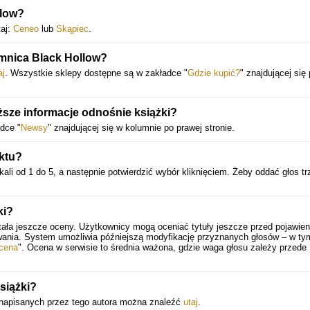
llow?
taj:
Ceneo
lub
Skąpiec
.
emnica Black Hollow?
aj
. Wszystkie sklepy dostępne są w zakładce "
Gdzie kupić?
" znajdującej się
sze informacje odnośnie książki?
dce "
Newsy
" znajdującej się w kolumnie po prawej stronie.
ktu?
ali od 1 do 5, a następnie potwierdzić wybór kliknięciem. Żeby oddać głos t
ki?
tała jeszcze oceny. Użytkownicy mogą oceniać tytuły jeszcze przed pojawien
wania. System umożliwia późniejszą modyfikację przyznanych głosów – w ty
cena
". Ocena w serwisie to średnia ważona, gdzie waga głosu zależy przede
książki?
ek napisanych przez tego autora można znaleźć
utaj
.