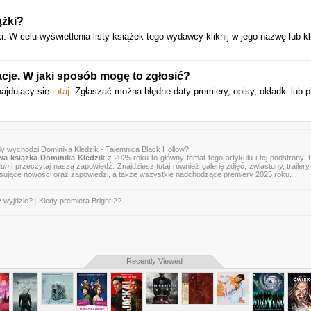
ążki?
 celu wyświetlenia listy książek tego wydawcy kliknij w jego nazwę lub kli
cje. W jaki sposób mogę to zgłosić?
najdujący się
tutaj
. Zgłaszać można błędne daty premiery, opisy, okładki lub p
dy wychodzi Dominika Kledzik - Tajemnica Black Hollow?
a książka Dominika Kledzik
z 2025 roku to główny temat tego artykułu i tej podstrony.
tun
i przeczytaj naszą zapowiedź. Znajdziesz tutaj również galerię zdjęć, zwiastuny, trailery,
esujące nowości oraz zapowiedzi, a także wszystkie nadchodzące premiery 2025 roku.
y wyjdzie?
|
Kiedy premiera Bright 2?
Recently Viewed