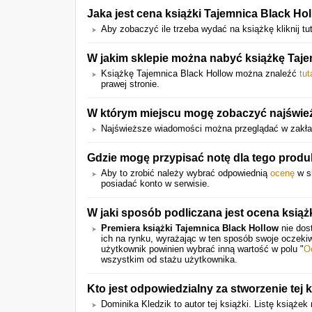
Jaka jest cena książki Tajemnica Black Ho
Aby zobaczyć ile trzeba wydać na książkę kliknij tu
W jakim sklepie można nabyć książkę Taj
Książkę Tajemnica Black Hollow można znaleźć
tut
prawej stronie.
W którym miejscu mogę zobaczyć najśwież
Najświeższe wiadomości można przeglądać w zakła
Gdzie mogę przypisać notę dla tego produ
Aby to zrobić należy wybrać odpowiednią
ocenę
w sk
posiadać konto w serwisie.
W jaki sposób podliczana jest ocena książ
Premiera książki Tajemnica Black Hollow
nie dos
ich na rynku, wyrażając w ten sposób swoje oczeki
użytkownik powinien wybrać inną wartość w polu "
O
wszystkim od stażu użytkownika.
Kto jest odpowiedzialny za stworzenie tej 
Dominika Kledzik to autor tej książki. Listę książ