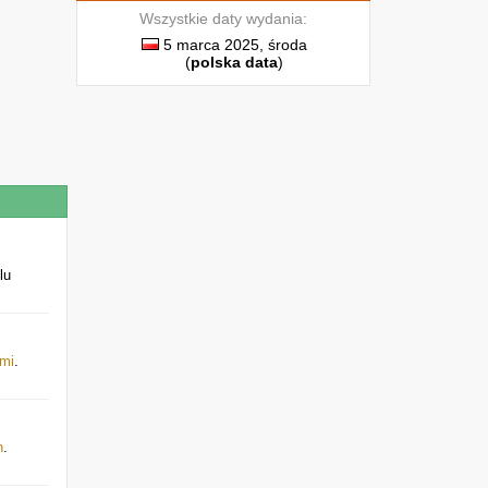
Wszystkie daty wydania:
5 marca 2025, środa
(
polska data
)
lu
ami
.
h
.