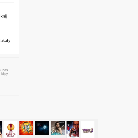
knij
lakaty
 U nas
 klipy