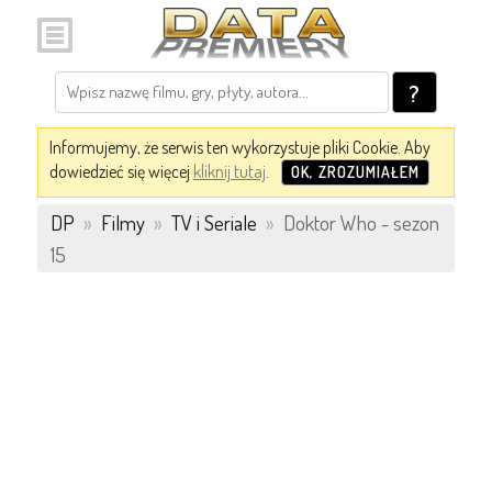
?
Informujemy, że serwis ten wykorzystuje pliki Cookie. Aby
dowiedzieć się więcej
kliknij tutaj
.
OK, ZROZUMIAŁEM
DP
»
Filmy
»
TV i Seriale
»
Doktor Who - sezon
15