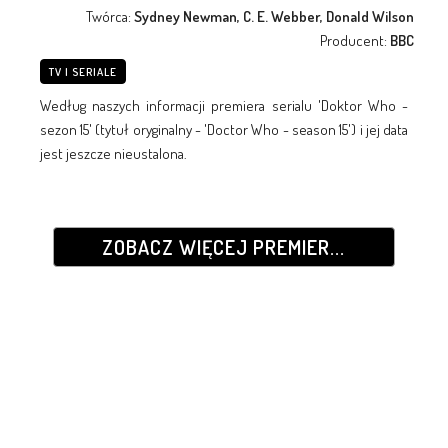
Twórca:
Sydney Newman, C. E. Webber, Donald Wilson
Producent:
BBC
TV I SERIALE
Według naszych informacji premiera serialu 'Doktor Who -
sezon 15' (tytuł oryginalny - 'Doctor Who - season 15') i jej data
jest jeszcze nieustalona.
ZOBACZ WIĘCEJ PREMIER...