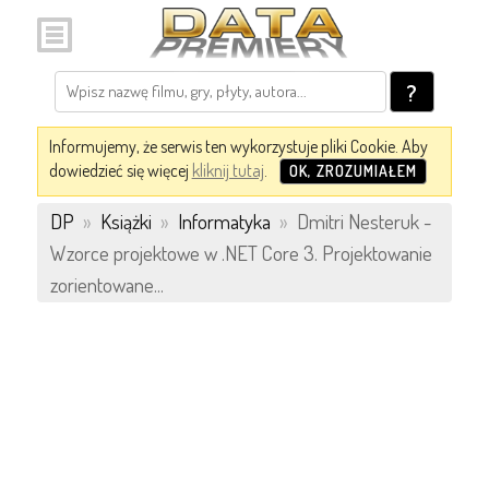
?
Informujemy, że serwis ten wykorzystuje pliki Cookie. Aby
dowiedzieć się więcej
kliknij tutaj
.
OK, ZROZUMIAŁEM
DP
»
Książki
»
Informatyka
»
Dmitri Nesteruk -
Wzorce projektowe w .NET Core 3. Projektowanie
zorientowane...