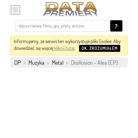
?
Informujemy, że serwis ten wykorzystuje pliki Cookie. Aby
dowiedzieć się więcej
kliknij tutaj
.
OK, ZROZUMIAŁEM
DP
»
Muzyka
»
Metal
»
Disillusion - Alea [EP]