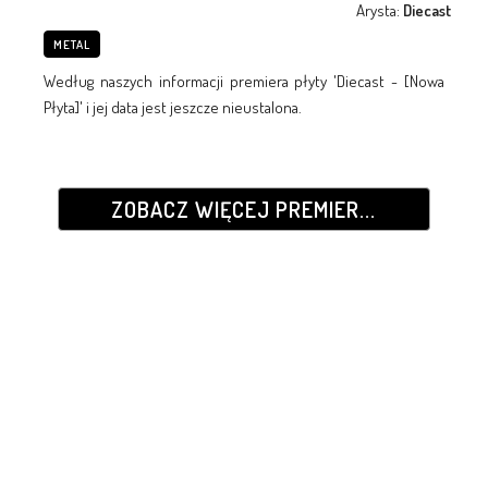
Arysta:
Diecast
METAL
Według naszych informacji premiera płyty 'Diecast - [Nowa
Płyta]' i jej data jest jeszcze nieustalona.
ZOBACZ WIĘCEJ PREMIER...