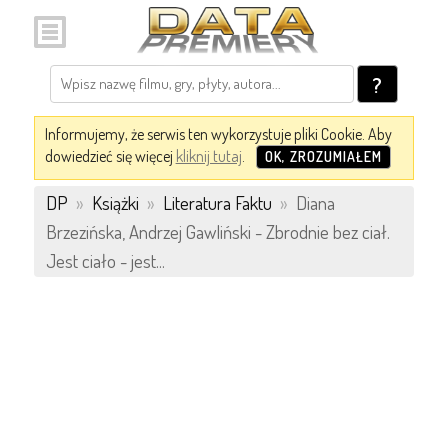
?
Informujemy, że serwis ten wykorzystuje pliki Cookie. Aby
dowiedzieć się więcej
kliknij tutaj
.
OK, ZROZUMIAŁEM
DP
»
Książki
»
Literatura Faktu
»
Diana
Brzezińska, Andrzej Gawliński - Zbrodnie bez ciał.
Jest ciało - jest...