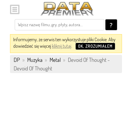
?
Informujemy, że serwis ten wykorzystuje pliki Cookie. Aby
dowiedzieć się więcej
kliknij tutaj
.
OK, ZROZUMIAŁEM
DP
»
Muzyka
»
Metal
»
Devoid Of Thought -
Devoid Of Thought