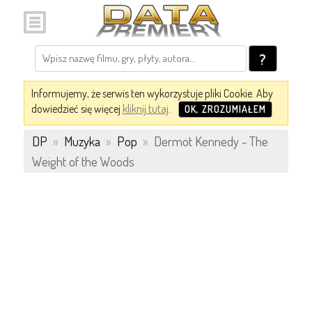
?
Informujemy, że serwis ten wykorzystuje pliki Cookie. Aby
dowiedzieć się więcej
kliknij tutaj
.
OK, ZROZUMIAŁEM
DP
»
Muzyka
»
Pop
»
Dermot Kennedy - The
Weight of the Woods