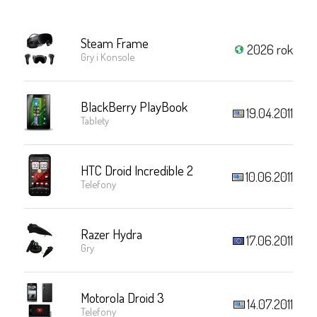
Steam Frame
2026 rok
Gry i Konsole
BlackBerry PlayBook
19.04.2011
Tablety
HTC Droid Incredible 2
10.06.2011
Telefony
Razer Hydra
17.06.2011
Gry
Motorola Droid 3
14.07.2011
Telefony