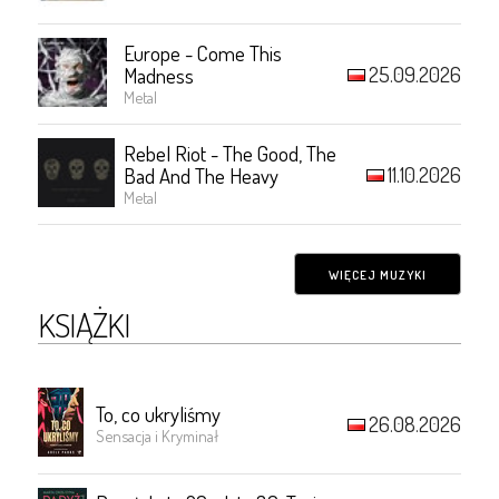
Europe - Come This
25.09.2026
Madness
Metal
Rebel Riot - The Good, The
11.10.2026
Bad And The Heavy
Metal
WIĘCEJ MUZYKI
KSIĄŻKI
To, co ukryliśmy
26.08.2026
Sensacja i Kryminał