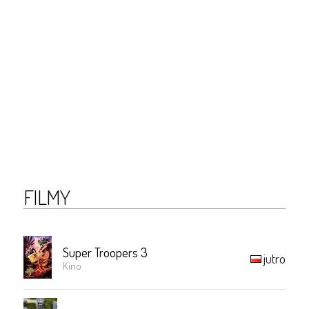
FILMY
Super Troopers 3
jutro
Kino