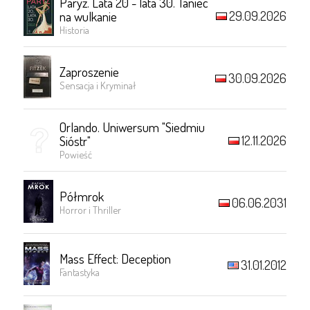
Paryż. Lata 20 - lata 30. Taniec
29.09.2026
na wulkanie
Historia
Zaproszenie
30.09.2026
Sensacja i Kryminał
Orlando. Uniwersum "Siedmiu
12.11.2026
Sióstr"
Powieść
Półmrok
06.06.2031
Horror i Thriller
Mass Effect: Deception
31.01.2012
Fantastyka