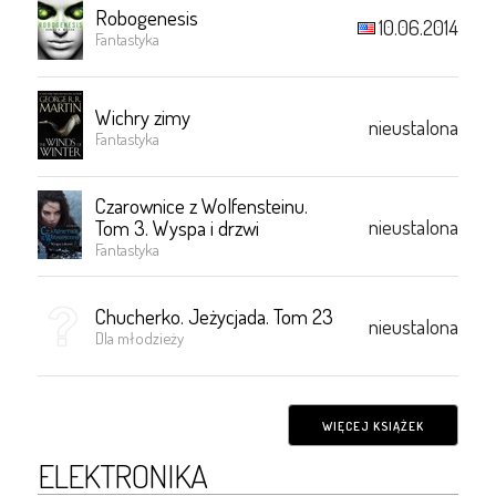
Robogenesis
10.06.2014
Fantastyka
Wichry zimy
nieustalona
Fantastyka
Czarownice z Wolfensteinu.
nieustalona
Tom 3. Wyspa i drzwi
Fantastyka
Chucherko. Jeżycjada. Tom 23
nieustalona
Dla młodzieży
WIĘCEJ KSIĄŻEK
ELEKTRONIKA