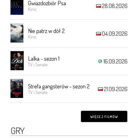
Gwiazdozbiór Psa
28.08.2026
Kino
Nie patrz w dół 2
04.09.2026
Kino
Lalka - sezon 1
16.09.2026
TV i Seriale
Strefa gangsterów - sezon 2
21.09.2026
TV i Seriale
WIĘCEJ FILMÓW
GRY