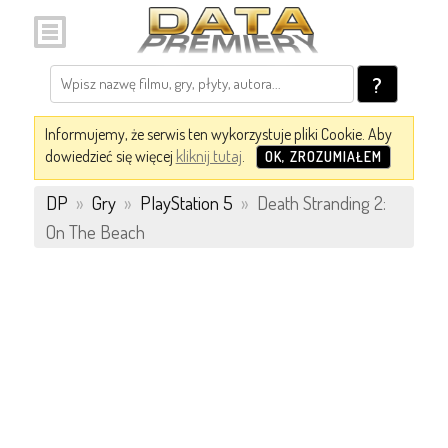
?
Informujemy, że serwis ten wykorzystuje pliki Cookie. Aby
dowiedzieć się więcej
kliknij tutaj
.
OK, ZROZUMIAŁEM
DP
»
Gry
»
PlayStation 5
»
Death Stranding 2:
On The Beach