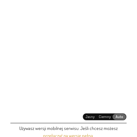
Jasny
Ciemny
Auto
Używasz wersji mobilnej serwisu. Jeśli chcesz możesz
przełączyć na wersję pełną
.