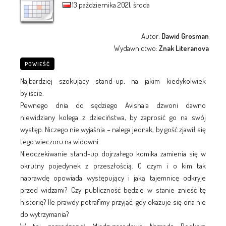
13 października 2021, środa
Autor:
Dawid Grosman
Wydawnictwo:
Znak Literanova
POWIEŚĆ
Najbardziej szokujący stand-up, na jakim kiedykolwiek
byliście.
Pewnego dnia do sędziego Avishaia dzwoni dawno
niewidziany kolega z dzieciństwa, by zaprosić go na swój
występ. Niczego nie wyjaśnia – nalega jednak, by gość zjawił się
tego wieczoru na widowni.
Nieoczekiwanie stand-up dojrzałego komika zamienia się w
okrutny pojedynek z przeszłością. O czym i o kim tak
naprawdę opowiada występujący i jaką tajemnicę odkryje
przed widzami? Czy publiczność będzie w stanie znieść tę
historię? Ile prawdy potrafimy przyjąć, gdy okazuje się ona nie
do wytrzymania?