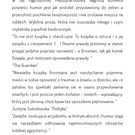
W tej nagrodzonej Międzynarodową Nagrodą Bookera
powieści humor jest jak pistolet przystawiony do żeber, a
przeszłość pochłania teraźniejszość i nie zostawia miejsca na
oddech. Wybitna proza, która nie oszczędza nikogo i czyni
czytelnika zupełnie bezbronnym.
"To nie jest książka o stand-upie. To książka o sztuce i o jej
związku z cierpieniem. (... ) Pewne prawdy jesteśmy w stanie
przyjąć jedynie poprzez opowieść – a Grosman, tak jak komik
Dowale, jest mistrzem opowiadania prawdy. "
"The Guardian"
"Niewielka książka Grosmana jest niesłychanie pojemna,
mieści w sobie opowieść o traumie, o Izraelu, o dziecku, ale i o
żałobie, bo spektakl zamienia się w seans przywoływania
zmarłych. I jest jeszcze jeden bohater – śmiech – wyzwalający,
który jest obroną, choć bywa też sposobem piętnowania. "
Justyna Sobolewska, "Polityka"
'Zwięzłe, szokujące arcydzieło, w którym absurd i humor stają
się narzędziami odkrywania najmroczniejszych obszarów
ludzkiej egzystencji. "