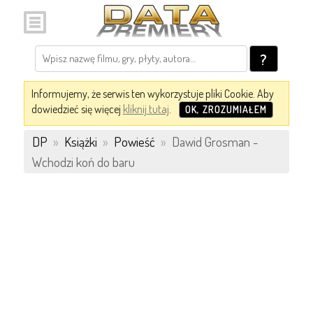
?
Informujemy, że serwis ten wykorzystuje pliki Cookie. Aby
dowiedzieć się więcej
kliknij tutaj
.
OK, ZROZUMIAŁEM
DP
»
Książki
»
Powieść
»
Dawid Grosman -
Wchodzi koń do baru