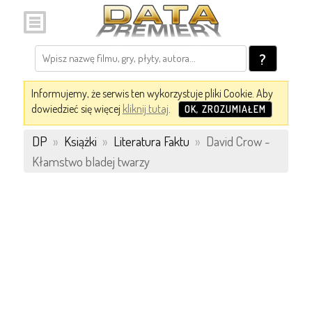
?
Informujemy, że serwis ten wykorzystuje pliki Cookie. Aby
dowiedzieć się więcej
kliknij tutaj
.
OK, ZROZUMIAŁEM
DP
»
Książki
»
Literatura Faktu
»
David Crow -
Kłamstwo bladej twarzy