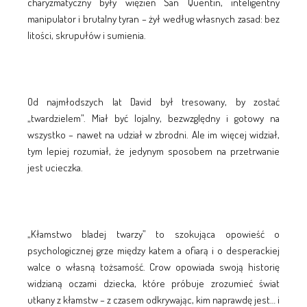
charyzmatyczny były więzień San Quentin, inteligentny
manipulator i brutalny tyran – żył według własnych zasad: bez
litości, skrupułów i sumienia.
Od najmłodszych lat David był tresowany, by zostać
„twardzielem”. Miał być lojalny, bezwzględny i gotowy na
wszystko – nawet na udział w zbrodni. Ale im więcej widział,
tym lepiej rozumiał, że jedynym sposobem na przetrwanie
jest ucieczka.
„Kłamstwo bladej twarzy” to szokująca opowieść o
psychologicznej grze między katem a ofiarą i o desperackiej
walce o własną tożsamość. Crow opowiada swoją historię
widzianą oczami dziecka, które próbuje zrozumieć świat
utkany z kłamstw – z czasem odkrywając, kim naprawdę jest… i