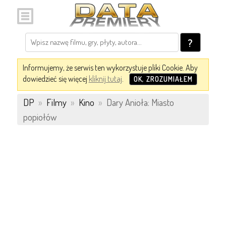
?
Informujemy, że serwis ten wykorzystuje pliki Cookie. Aby
dowiedzieć się więcej
kliknij tutaj
.
OK, ZROZUMIAŁEM
DP
»
Filmy
»
Kino
»
Dary Anioła: Miasto
popiołów