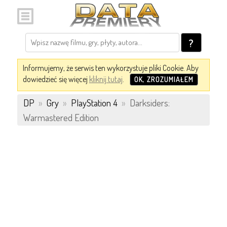
?
Informujemy, że serwis ten wykorzystuje pliki Cookie. Aby
dowiedzieć się więcej
kliknij tutaj
.
OK, ZROZUMIAŁEM
DP
»
Gry
»
PlayStation 4
»
Darksiders:
Warmastered Edition