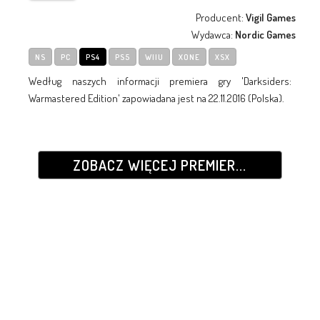
Producent:
Vigil Games
Wydawca:
Nordic Games
NS
PC
PS4
PS5
WIIU
XONE
XSX
Według naszych informacji premiera gry 'Darksiders:
Warmastered Edition' zapowiadana jest na 22.11.2016 (Polska).
ZOBACZ WIĘCEJ PREMIER...