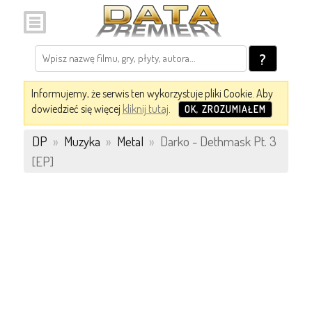
?
Informujemy, że serwis ten wykorzystuje pliki Cookie. Aby
dowiedzieć się więcej
kliknij tutaj
.
OK, ZROZUMIAŁEM
DP
»
Muzyka
»
Metal
»
Darko - Dethmask Pt. 3
[EP]