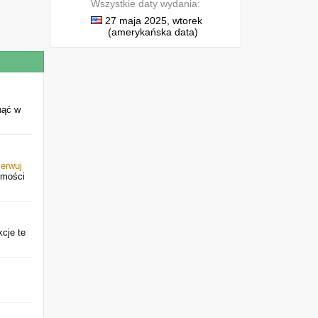
Wszystkie daty wydania:
27 maja 2025, wtorek
(amerykańska data)
nąć w
erwuj
omości
kcje te