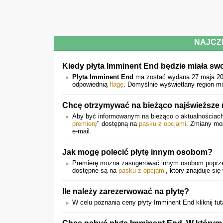
NAJCZ
Kiedy płyta Imminent End będzie miała sw
Płyta Imminent End
ma zostać wydana 27 maja 20
odpowiednią
flagę
. Domyślnie wyświetlany region m
Chcę otrzymywać na bieżąco najświeższe r
Aby być informowanym na bieżąco o aktualnościach n
premierę
" dostępną na
pasku z opcjami
. Zmiany mo
e-mail.
Jak mogę polecić płytę innym osobom?
Premierę można zasugerować innym osobom popr
dostępne są na
pasku z opcjami
, który znajduje się
Ile należy zarezerwować na płytę?
W celu poznania ceny płyty Imminent End kliknij tut