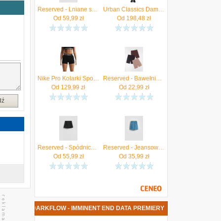
Reserved - Lniane szorty - czarny
Urban Classics Damskie Spodenki Rowerowe High Waist Darkflower S
Od
59,99
zł
Od
198,48
zł
Nike Pro Kolarki Spodenki Damskie IQ1037-010
Reserved - Bawełniane kolarki - czarny
Od
129,99
zł
Od
22,99
zł
dź
Reserved - Spódnico-szorty z dodatkiem wiskozy - czarny
Reserved - Jeansowe szorty - niebieski
Od
55,99
zł
Od
35,99
zł
WA PŁYTA DARKFLOW - IMMINENT END DATA PREMIERY