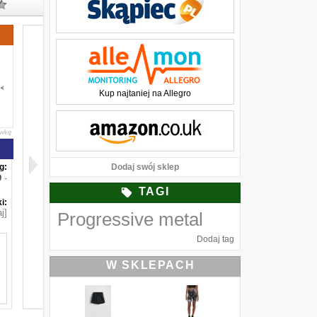
Kup najtaniej na Allegro
awkę
g:
Dodaj swój sklep
-
TAGI
i:
j]
Progressive metal
Dodaj tag
W SKLEPACH