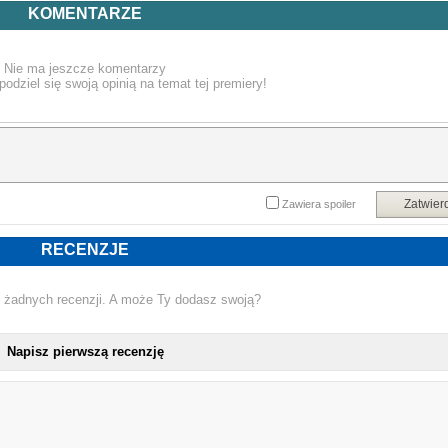
07. Draining All Hope
KOMENTARZE
08. The Last Symphony
09. Press The Button
10. Whistles From The Sky
Nie ma jeszcze komentarzy
podziel się swoją opinią na temat tej premiery!
Zatwier
Zawiera spoiler
RECENZJE
 żadnych recenzji. A może Ty dodasz swoją?
Napisz pierwszą recenzję
NO