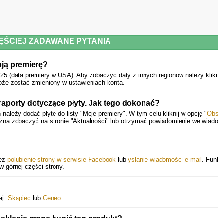
ĘŚCIEJ ZADAWANE PYTANIA
oją premierę?
25 (data premiery w USA).
Aby zobaczyć daty z innych regionów należy klik
oże zostać zmieniony w ustawieniach konta.
aporty dotyczące płyty. Jak tego dokonać?
ależy dodać płytę do listy "Moje premiery". W tym celu kliknij w opcję "
Obs
żna zobaczyć na stronie "Aktualności" lub otrzymać powiadomienie we wiad
zez
polubienie strony w serwisie Facebook
lub
ysłanie wiadomości e-mail
. Fun
 w górnej części strony.
aj:
Skąpiec
lub
Ceneo
.