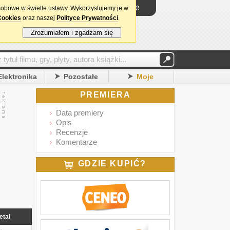
Logowanie
sobowe w świetle ustawy. Wykorzystujemy je w
Cookies
oraz naszej
Polityce Prywatności
.
Zrozumiałem i zgadzam się
Elektronika
Pozostałe
Moje
PREMIERA
Data premiery
Opis
Recenzje
Komentarze
GDZIE KUPIĆ?
etal