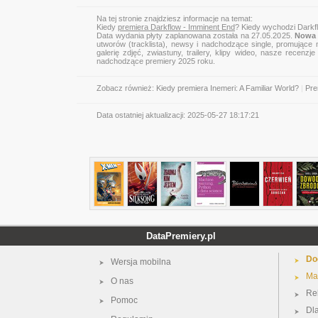
Na tej stronie znajdziesz informacje na temat:
Kiedy
premiera Darkflow - Imminent End
? Kiedy wychodzi Darkf
Data wydania płyty zaplanowana została na 27.05.2025.
Nowa 
utworów (tracklista), newsy i nadchodzące single, promujące 
galerię zdjęć, zwiastuny, trailery, klipy wideo, nasze recen
nadchodzące premiery 2025 roku.
Zobacz również:
Kiedy premiera Inemeri: A Familiar World?
|
Pre
Data ostatniej aktualizacji:
2025-05-27 18:17:21
DataPremiery.pl
Do
Wersja mobilna
Ma
O nas
Re
Pomoc
Dl