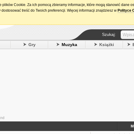
ie plików Cookie. Za ich pomocą zbieramy informacje, które mogą stanowić dane o
15. urodziny DataPremiery.pl
 dostosować treść do Twoich preferencji. Więcej informacji znajdziesz w
Polityce 
Szukaj:
y
Gry
Muzyka
Książki
End
M