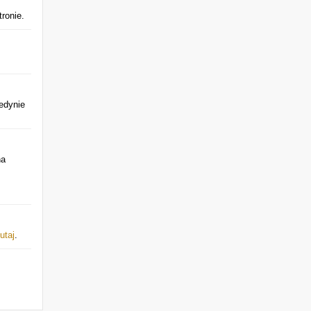
ronie.
edynie
na
utaj
.