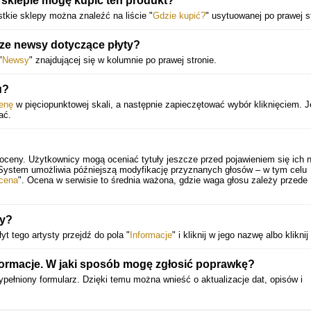
 sklepie mogę kupić ten produkt?
tkie sklepy można znaleźć na liście "
Gdzie kupić?
" usytuowanej po prawej st
sze newsy dotyczące płyty?
"
Newsy
" znajdującej się w kolumnie po prawej stronie.
u?
enę
w pięciopunktowej skali, a następnie zapieczętować wybór kliknięciem. J
ać.
 oceny. Użytkownicy mogą oceniać tytuły jeszcze przed pojawieniem się ich 
 System umożliwia późniejszą modyfikację przyznanych głosów – w tym celu
cena
". Ocena w serwisie to średnia ważona, gdzie waga głosu zależy przede
ty?
łyt tego artysty przejdź do pola "
Informacje
" i kliknij w jego nazwę albo kliknij
nformacje. W jaki sposób mogę zgłosić poprawkę?
pełniony formularz. Dzięki temu można wnieść o aktualizacje dat, opisów i