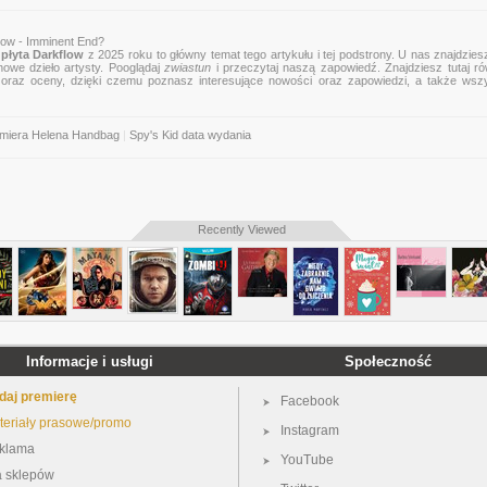
low - Imminent End?
płyta Darkflow
z 2025 roku to główny temat tego artykułu i tej podstrony. U nas znajdziesz
nowe dzieło artysty. Pooglądaj
zwiastun
i przeczytaj naszą zapowiedź. Znajdziesz tutaj r
zje oraz oceny, dzięki czemu poznasz interesujące nowości oraz zapowiedzi, a także wsz
miera Helena Handbag
|
Spy's Kid data wydania
Recently Viewed
Informacje i usługi
Społeczność
daj premierę
Facebook
teriały prasowe/promo
Instagram
klama
YouTube
a sklepów