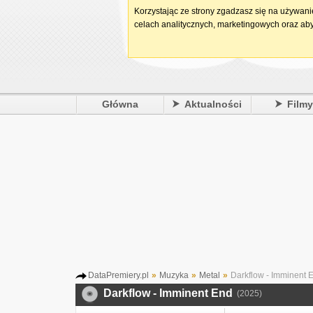
Korzystając ze strony zgadzasz się na używan
celach analitycznych, marketingowych oraz aby
Główna
Aktualności
Film
DataPremiery.pl
»
Muzyka
»
Metal
»
Darkflow - Imminent 
Darkflow - Imminent End
(2025)