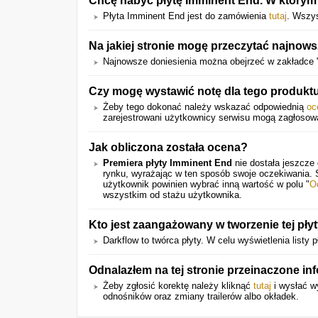
Chcę nabyć płytę Imminent End. W którym
Płyta Imminent End jest do zamówienia
tutaj
. Wszys
Na jakiej stronie mogę przeczytać najnow
Najnowsze doniesienia można obejrzeć w zakładce 
Czy mogę wystawić notę dla tego produkt
Żeby tego dokonać należy wskazać odpowiednią
oc
zarejestrowani użytkownicy serwisu mogą zagłosow
Jak obliczona została ocena?
Premiera płyty Imminent End
nie dostała jeszcze
rynku, wyrażając w ten sposób swoje oczekiwania.
użytkownik powinien wybrać inną wartość w polu "
O
wszystkim od stażu użytkownika.
Kto jest zaangażowany w tworzenie tej pły
Darkflow to twórca płyty. W celu wyświetlenia listy p
Odnalazłem na tej stronie przeinaczone i
Żeby zgłosić korektę należy kliknąć
tutaj
i wysłać wy
odnośników oraz zmiany trailerów albo okładek.