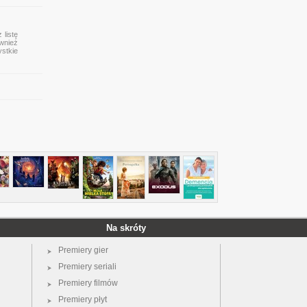
 listę
ównież
ystkie
Na skróty
Premiery gier
Premiery seriali
Premiery filmów
Premiery płyt