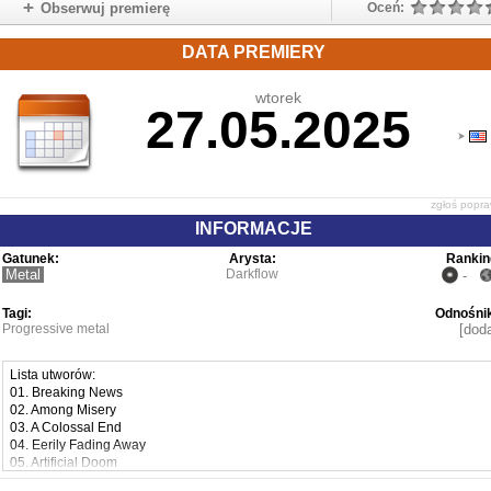
Obserwuj premierę
Oceń:
DATA PREMIERY
wtorek
27.05.2025
zgłoś popr
INFORMACJE
Gatunek:
Arysta:
Rankin
Metal
Darkflow
-
Tagi:
Odnośnik
Progressive metal
[doda
Lista utworów:
01. Breaking News
02. Among Misery
03. A Colossal End
04. Eerily Fading Away
05. Artificial Doom
06. Imminent End