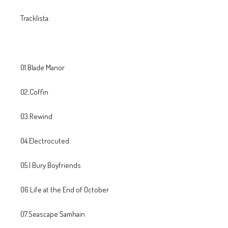
Tracklista:
01.Blade Manor
02.Coffin
03.Rewind
04.Electrocuted
05.I Bury Boyfriends
06.Life at the End of October
07.Seascape Samhain