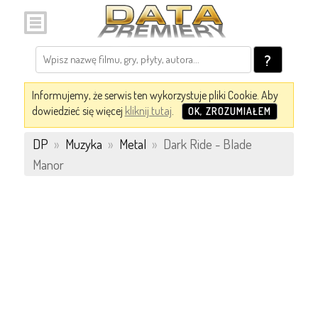
?
Informujemy, że serwis ten wykorzystuje pliki Cookie. Aby
dowiedzieć się więcej
kliknij tutaj
.
OK, ZROZUMIAŁEM
DP
»
Muzyka
»
Metal
»
Dark Ride - Blade
Manor