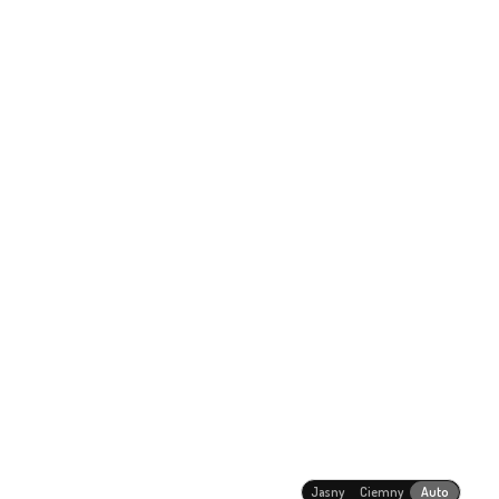
Jasny
Ciemny
Auto